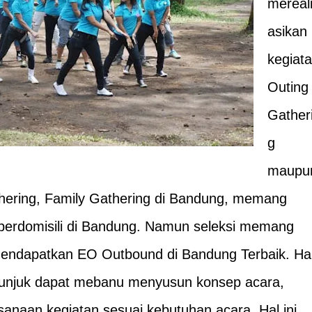
mereal
asikan
kegiat
Outing
Gather
g
maupu
ering, Family Gathering di Bandung, memang
erdomisili di Bandung. Namun seleksi memang
 mendapatkan EO Outbound di Bandung Terbaik. Ha
itunjuk dapat mebanu menyusun konsep acara,
anaan kegiatan sesuai kebutuhan acara. Hal ini