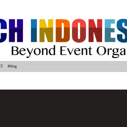
Langsung ke konten utama
CT
#blog