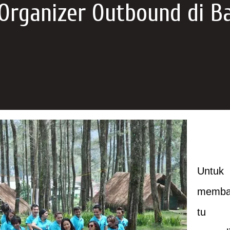
Organizer Outbound di B
Untuk
memb
tu