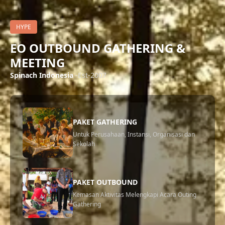
HYPE
EO OUTBOUND GATHERING &
MEETING
Spinach Indonesia
-Est-2007
PAKET GATHERING
Untuk Perusahaan, Instansi, Organisasi dan
Sekolah
PAKET OUTBOUND
Kemasan Aktivitas Melengkapi Acara Outing
Gathering