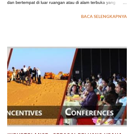
dan bertempat di luar ruangan atau di alam terbuka yang
bertujuan untuk mengubah watak atau karakter pesertanya
BACA SELENGKAPNYA
menjadi lebih baik atau positif. Ada beberapa jenis permainan
dalam bentuk aktifitas outbound di Garut, antara lain :
permainan strategi, brain games, fun games, ice breaking,
team buliding, dsb. Salah satu jenis aktifitas fun games
outbound yang dikemas berupa olah raga adalah rafting di
Cimanuk Garut. baca juga : Review Singkat Tentang
Outbound Rafting Bagi kamu pencinta olahraga ekstrim dan
penuh tantangan adrenalin, outbound rafting di Cimanuk Garut
merupakan pilihan tepat. Wisata olahraga air yang menantang
ini berlokasi di Garut, Jawa Barat. Wisata Arung Jeram Rafting
Sungai Cimanuk di Bayongbong Garut, Jawa Barat merupakan
salah satu tempat wisata outbound di Desa Buyongbong,
Kabupaten Ga...