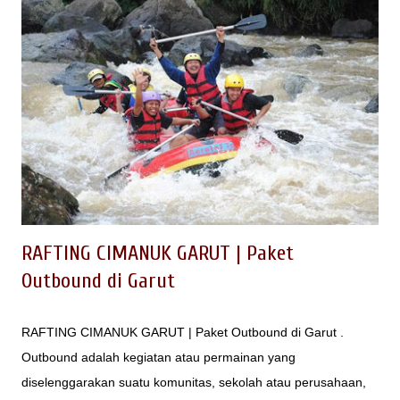
perbendaharaan lokasi outbound di Lembang dengan konsep
wisata Lembang Jungle Discovery selain : - Taman Wisata
Grafika Cikole Lembang - Orchid Forest Cikole Lembang -
Zona 235 Cikole Lembang - Cikole Jayagiri - Green Grass
Cikole - Bandung Tree Top Adventure Park Baca juga : 20
Tempat Outbound di Lembang Kegiatan apa saja yang dapat
dioptimalkan untuk Wisata Hutan Pinus Cikole Lembang pal 16
ini untuk melengkapi outbound Lembang? Apakah hanya
sekedar tempat trans...
RAFTING CIMANUK GARUT | Paket
Outbound di Garut
RAFTING CIMANUK GARUT | Paket Outbound di Garut .
Outbound adalah kegiatan atau permainan yang
diselenggarakan suatu komunitas, sekolah atau perusahaan,