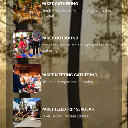
PAKET GATHERING
Bandung / Jasa Eo Outbound di Bandung Program Fun
Untuk Perusahaan, Instansi, Organisasi dan
Games Program Team Building Progra...
Sekolah
PAKET OUTBOUND
Kemasan Aktivitas Melengkapi Acara Outing
Gathering
PAKET MEETING GATHERING
Dikemas Dengan Konsep Outing
PAKET FIELDTRIP SEKOLAH
Paket Terpadu Wisata Edukasi