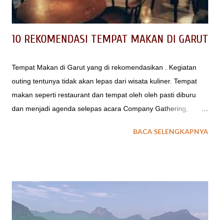
ingin mendapatka...
10 REKOMENDASI TEMPAT MAKAN DI GARUT
Tempat Makan di Garut yang di rekomendasikan . Kegiatan
outing tentunya tidak akan lepas dari wisata kuliner. Tempat
makan seperti restaurant dan tempat oleh oleh pasti diburu
dan menjadi agenda selepas acara Company Gathering,
Family Gathering atau Piknik Sekolah. Kira kita dimana saja
BACA SELENGKAPNYA
tempat makan berupa restaurant atau pondok makan di Garut
yang enak, yang murah dan nyaman saat berkumpul dengan
rekan kantor atau sekolah ? 10 REKOMENDASI TEMPAT
MAKAN DI GARUT Garut merupakan salah satu wilayah Jawa
Barat yang memiliki tempat wisata menarik. Wisata alamnya
yang beragam juga sepadan dengan wisata kulinernya yang
tak kalah variatif. Makanan cita rasa khas Sunda yang segar