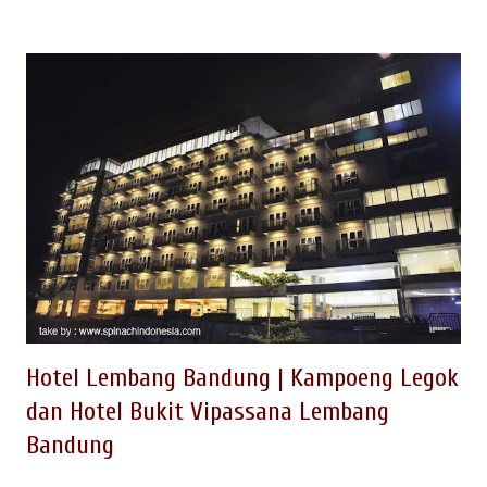
rafting, offroad, dsb Kemasan konsep wisata outbound yang
belum banyak mempublikasikan adalah konsep ekowisata dan
agrowisata berbasi pengembangan masyarakat. OUTBOUND
DI WISATA KAMPUNG KAKTUS Salah satu tempat wisata
outbound kemasan berbeda, saat ini sedang dikembangkan
berupa Wisata Outbound Kampung Kaktus Lembang.
Kegiatan outbound berupa Eko Wisata dan Agro Wisata di
Kampung Cikidang Langensari Lembang Bandung ini, pada
awalnya dikembangkan pada 2007 melalui kemasan program
studi banding dari beberapa perusahaan besar di Indonesia
dengan fasilitator EO Spinach Indonesia. Penamaan...
Hotel Lembang Bandung | Kampoeng Legok
dan Hotel Bukit Vipassana Lembang
Bandung