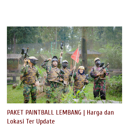
tersendiri untuk para wisatawan. Bukan hanya kuliner sate
maranggi-nya saja , namun juga karena semakin banyak
destinasi wisata yang dapat diexplore sebagai tempat outing
outbound. Kalau Anda belum pernah ke Purwakarta, inilah
saatnya menikmati keindahan alam dan beragam wisata
edukasi yang cocok untuk anak-anak. Berikut ini kami sudah
kumpulkan tempat-tempat wisata outbound di Purwakarta yang
wajib kamu kunjungi selama di Purwakarta; dan dapat dikemas
berikut jasa Event Organizer (EO) dan penyedia outbound di
Purwakarta yang berpengalaman menangani kegiatan wisata
outing untuk Company Gatherin, Family Gathering atau Acara
Outbound ...
PAKET PAINTBALL LEMBANG | Harga dan
Lokasi Ter Update