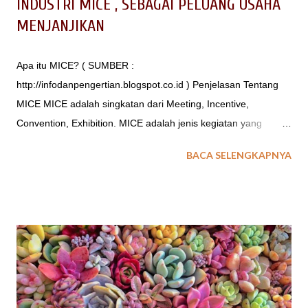
INDUSTRI MICE , SEBAGAI PELUANG USAHA
MENJANJIKAN
Apa itu MICE? ( SUMBER :
http://infodanpengertian.blogspot.co.id ) Penjelasan Tentang
MICE MICE adalah singkatan dari Meeting, Incentive,
Convention, Exhibition. MICE adalah jenis kegiatan yang
terdapat dalam industri pariwisata, kegiatan ini telah di
BACA SELENGKAPNYA
rencakanan secara matang oleh suatu kelompok atau
kumpulan orang yang memiliki kesamaan tujuan dalam
penyelenggaran kegiatan tersebut. Dunia MICE merupakan
dunia bisnis yang sangat menjanjikan namun masih sangat
baru dalam masyarakat karena belum banyak memiliki
peminat seperti bisnis lainnya. Mengingat masih kurangnya
pengetahuan tentang MICE di Indonesia. Berikut dijelaskan
pengertian MICE menurut para pakar: Menurut Pendit