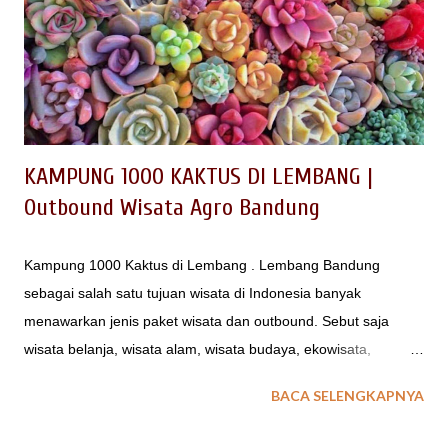
(1999:25) , MICE diartikan sebagai wisata konvensi, dengan
batasan: usaha jasa konvensi, perjalanan insentif, dan
pameran. Merupakan usaha dengan kegiatan memberi jasa
pelayanan bagi suatu pertemuan sekelompok orang
(negarawan, usahawan, cendikiawan dsb) untuk membahas
ma...
KAMPUNG 1000 KAKTUS DI LEMBANG |
Outbound Wisata Agro Bandung
Kampung 1000 Kaktus di Lembang . Lembang Bandung
sebagai salah satu tujuan wisata di Indonesia banyak
menawarkan jenis paket wisata dan outbound. Sebut saja
wisata belanja, wisata alam, wisata budaya, ekowisata,
agrowisata, wisata sejarah dsb banyak tersedia di Lembang
BACA SELENGKAPNYA
Bandung; bahkan banyak yang belum tergali. Untuk kegiatan
outbound di Lembang bnyak ragamnya, seperti paintball,