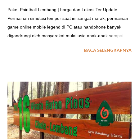
Paket Paintball Lembang | harga dan Lokasi Ter Update.
Permainan simulasi tempur saat ini sangat marak, permainan
game online mobile legend di PC atau handphone banyak
digandrungi oleh masyarakat mulai usia anak-anak sampai
dewasa banyak yang mengenal permainan mobile legend ini.
BACA SELENGKAPNYA
Permainan sejenis adalah PUBG , FREE FIRE merupakan
aplikasi permainan game online yang banyak dikenal di dunia.
Methode permainan simulasi tempur ini dimainkan secara
beregu/berkelompok. permainan dengan muatan strategi ini
tetap memerlukan komunikasi antar pemain. Segala trik
permainan dioptimalkan agar menjadi pemenang. SIMULASI
PERANG DENGAN OUTBOUND Simulasi perang dalam
permainan aplikasi android atau komputer di atas, apakah bisa
sama saat berada di medan permainan dunia nyata ? Paintball
game merupakan salah satu kemasan outbound simulasi