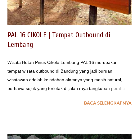
perang yang dilaksanakan sebagai pengisi aktifitas outing
gathering. Selain sebagai media refreshing, jenis permainan
paintball ini dapat juga dikema...
PAL 16 CIKOLE | Tempat Outbound di
Lembang
Wisata Hutan Pinus Cikole Lembang PAL 16 merupakan
tempat wisata outbound di Bandung yang jadi buruan
wisatawan adalah keindahan alamnya yang masih natural,
berhawa sejuk yang terletak di jalan raya tangkuban perahu
lembang. LOKASI REST AREA JALUR TANGKUBAN PERAHU
BACA SELENGKAPNYA
Bagi wisatawan yang berkunjung ke Tangkuban Perahu dan
memerlukan tempat isitirah terdekat, tersedia Objek Wisata
Alam PAL 16 Cikole Lembang. Bisa jadi tempat wisata hutan
pinus Cikole Lembang | PAL 16 ini menambah