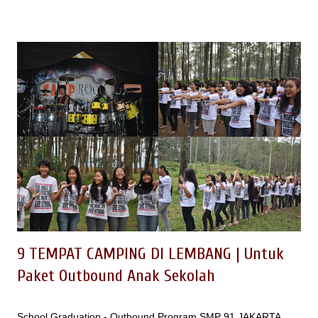
ini EO Spinach Indonesia mencoba merangkum destinasi yang
ada di Lembang, khususnya tempat wisata di Lembang yang
bagus untuk dikunjungi untuk kegiatan keluarga ataupun field
trip anak sekolah. 1. FLOATING MARKET Floating Market
Lembang merupakan kawasan wisata keluarga yang dibangun
dengan mengadopsi pasar apung yang ada di Banjarmasin
Kalimantan. Bayangan kita tentunya akan ada aktifitas pasar
yang dilakukan di atas perahu dengan menjual sayuran , buah
buah sampai ikan segar. Ternyata bayangan ini akan berubah
saat kita berkunjung langsung ke lokasi ini. Konsep Floating
Mark...
9 TEMPAT CAMPING DI LEMBANG | Untuk
Paket Outbound Anak Sekolah
School Graduation - Outbound Program SMP 91 JAKARTA