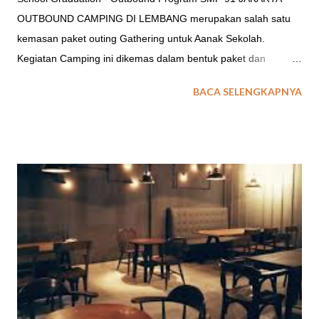
OUTBOUND CAMPING DI LEMBANG merupakan salah satu
kemasan paket outing Gathering untuk Aanak Sekolah.
Kegiatan Camping ini dikemas dalam bentuk paket dan
aktifitas outing untuk : Program Libur Anak Sekolah Graduation
BACA SELENGKAPNYA
Party / Program Kelulusan Sekolah. Farewell Party / Program
Perpisahan Sekolah. baca juga : Paket Character Building
untuk Sekolah Field Trip Sekolah TEMPAT CAMPING ANAK
SEKOLAH DI LEMBANG Acara outing sekolah baik untuk
kegiatan outbound atau field trip ataupun kegiatan pelatihan
penerimaan siswa baru, opsi penginapan tenda menjadi salah
satu pilihan. Lalu dimanakan tempat outbound camping di
Lembang yang cocok untuk kegiatan anak sekolah? Berikut ini
EO Spinach Indonesia memberikan gambaran beberapa lokasi
atau tempat Camping yang ada di Lembang Bandung. 1.
Taman Wisata Grafika Cikole Tempat Camping di Taman
Wisata Grafika Cikole ini direkomendasikan untuk anda yang