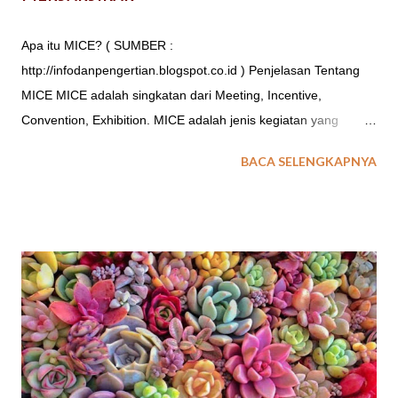
Apa itu MICE? ( SUMBER :
http://infodanpengertian.blogspot.co.id ) Penjelasan Tentang
MICE MICE adalah singkatan dari Meeting, Incentive,
Convention, Exhibition. MICE adalah jenis kegiatan yang
terdapat dalam industri pariwisata, kegiatan ini telah di
BACA SELENGKAPNYA
rencakanan secara matang oleh suatu kelompok atau
kumpulan orang yang memiliki kesamaan tujuan dalam
penyelenggaran kegiatan tersebut. Dunia MICE merupakan
dunia bisnis yang sangat menjanjikan namun masih sangat
baru dalam masyarakat karena belum banyak memiliki
peminat seperti bisnis lainnya. Mengingat masih kurangnya
pengetahuan tentang MICE di Indonesia. Berikut dijelaskan
pengertian MICE menurut para pakar: Menurut Pendit
(1999:25) , MICE diartikan sebagai wisata konvensi, dengan
batasan: usaha jasa konvensi, perjalanan insentif, dan