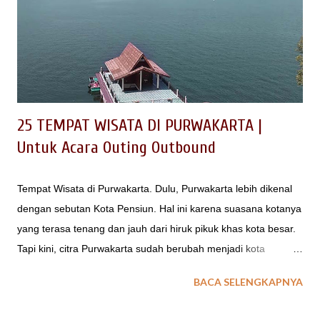
baca juga : Tempat Wisata di Garut Tak kalah menarik adalah
menu makanan yang bermacam-macam sehingga bisa
memuaskan selera kuliner Anda. Banyaknya kuliner dan
tempat makan di Garut mungkin membuat Anda kebingungan.
Berikut adalah 10 tempat makan ter...
25 TEMPAT WISATA DI PURWAKARTA |
Untuk Acara Outing Outbound
Tempat Wisata di Purwakarta. Dulu, Purwakarta lebih dikenal
dengan sebutan Kota Pensiun. Hal ini karena suasana kotanya
yang terasa tenang dan jauh dari hiruk pikuk khas kota besar.
Tapi kini, citra Purwakarta sudah berubah menjadi kota
pariwisata tak kalah dengan tetangganya, yaitu Lembang dan
BACA SELENGKAPNYA
Bandung. Saat ini, kota Purwakarta memiliki daya tarik
tersendiri untuk para wisatawan. Bukan hanya kuliner sate