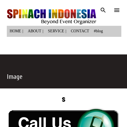
Langsung ke konten utama
HOME |
ABOUT |
SERVICE |
CONTACT
#blog
Image