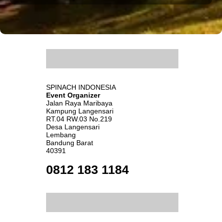
.
SPINACH INDONESIA
Event Organizer
Jalan Raya Maribaya
Kampung Langensari
RT.04 RW.03 No.219
Desa Langensari
Lembang
Bandung Barat
40391
0812 183 1184