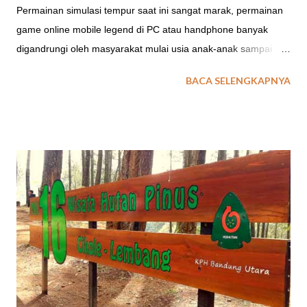
Permainan simulasi tempur saat ini sangat marak, permainan
game online mobile legend di PC atau handphone banyak
digandrungi oleh masyarakat mulai usia anak-anak sampai
dewasa banyak yang mengenal permainan mobile legend ini.
BACA SELENGKAPNYA
Permainan sejenis adalah PUBG , FREE FIRE merupakan
aplikasi permainan game online yang banyak dikenal di dunia.
Methode permainan simulasi tempur ini dimainkan secara
beregu/berkelompok. permainan dengan muatan strategi ini
tetap memerlukan komunikasi antar pemain. Segala trik
permainan dioptimalkan agar menjadi pemenang. SIMULASI
PERANG DENGAN OUTBOUND Simulasi perang dalam
permainan aplikasi android atau komputer di atas, apakah bisa
sama saat berada di medan permainan dunia nyata ? Paintball
game merupakan salah satu kemasan outbound simulasi
perang yang dilaksanakan sebagai pengisi aktifitas outing
gathering. Selain sebagai media refreshing, jenis permainan