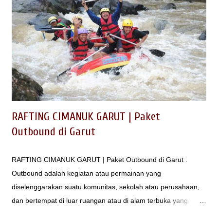
Grafika Cikole Lembang - Orchid Forest Cikole Lembang -
Zona 235 Cikole Lembang - Cikole Jayagiri - Green Grass
Cikole - Bandung Tree Top Adventure Park Baca juga : 20
Tempat Outbound di Lembang Kegiatan apa saja yang dapat
dioptimalkan untuk Wisata Hutan Pinus Cikole Lembang pal 16
ini untuk melengkapi outbound Lembang? Apakah hanya
sekedar tempat trans...
RAFTING CIMANUK GARUT | Paket
Outbound di Garut
RAFTING CIMANUK GARUT | Paket Outbound di Garut .
Outbound adalah kegiatan atau permainan yang
diselenggarakan suatu komunitas, sekolah atau perusahaan,
dan bertempat di luar ruangan atau di alam terbuka yang
bertujuan untuk mengubah watak atau karakter pesertanya