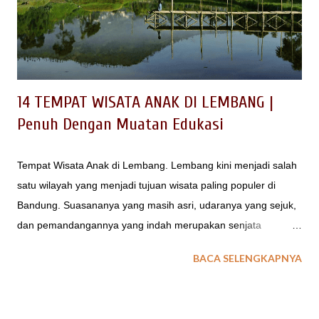
14 TEMPAT WISATA ANAK DI LEMBANG |
Penuh Dengan Muatan Edukasi
Tempat Wisata Anak di Lembang. Lembang kini menjadi salah
satu wilayah yang menjadi tujuan wisata paling populer di
Bandung. Suasananya yang masih asri, udaranya yang sejuk,
dan pemandangannya yang indah merupakan senjata
Lembang menjadi pusatnya orang-orang untuk liburan. Tidak
BACA SELENGKAPNYA
heran, kini banyak cafe, restaurant, resort di Lembang sampai
tempat wisata anak yang populer banyak bermunculan. Berikut
ini EO Spinach Indonesia mencoba merangkum destinasi yang