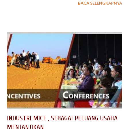
BACA SELENGKAPNYA
menjadi lebih baik atau positif. Ada beberapa jenis permainan
dalam bentuk aktifitas outbound di Garut, antara lain :
permainan strategi, brain games, fun games, ice breaking,
team buliding, dsb. Salah satu jenis aktifitas fun games
outbound yang dikemas berupa olah raga adalah rafting di
Cimanuk Garut. baca juga : Review Singkat Tentang
Outbound Rafting Bagi kamu pencinta olahraga ekstrim dan
penuh tantangan adrenalin, outbound rafting di Cimanuk Garut
merupakan pilihan tepat. Wisata olahraga air yang menantang
ini berlokasi di Garut, Jawa Barat. Wisata Arung Jeram Rafting
Sungai Cimanuk di Bayongbong Garut, Jawa Barat merupakan
salah satu tempat wisata outbound di Desa Buyongbong,
Kabupaten Ga...
INDUSTRI MICE , SEBAGAI PELUANG USAHA
MENJANJIKAN