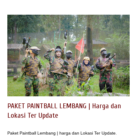
maranggi-nya saja , namun juga karena semakin banyak
destinasi wisata yang dapat diexplore sebagai tempat outing
outbound. Kalau Anda belum pernah ke Purwakarta, inilah
saatnya menikmati keindahan alam dan beragam wisata
edukasi yang cocok untuk anak-anak. Berikut ini kami sudah
kumpulkan tempat-tempat wisata outbound di Purwakarta yang
wajib kamu kunjungi selama di Purwakarta; dan dapat dikemas
berikut jasa Event Organizer (EO) dan penyedia outbound di
Purwakarta yang berpengalaman menangani kegiatan wisata
outing untuk Company Gatherin, Family Gathering atau Acara
Outbound ...
PAKET PAINTBALL LEMBANG | Harga dan
Lokasi Ter Update
Paket Paintball Lembang | harga dan Lokasi Ter Update.