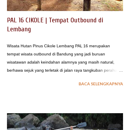
paintball ini dapat juga dikema...
PAL 16 CIKOLE | Tempat Outbound di
Lembang
Wisata Hutan Pinus Cikole Lembang PAL 16 merupakan
tempat wisata outbound di Bandung yang jadi buruan
wisatawan adalah keindahan alamnya yang masih natural,
berhawa sejuk yang terletak di jalan raya tangkuban perahu
lembang. LOKASI REST AREA JALUR TANGKUBAN PERAHU
BACA SELENGKAPNYA
Bagi wisatawan yang berkunjung ke Tangkuban Perahu dan
memerlukan tempat isitirah terdekat, tersedia Objek Wisata
Alam PAL 16 Cikole Lembang. Bisa jadi tempat wisata hutan
pinus Cikole Lembang | PAL 16 ini menambah
perbendaharaan lokasi outbound di Lembang dengan konsep
wisata Lembang Jungle Discovery selain : - Taman Wisata