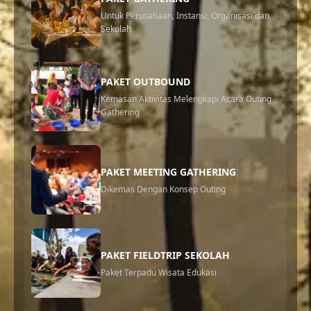
Bandung / Jasa Eo Outbound di Bandung Program Fun
Untuk Perusahaan, Instansi, Organisasi dan
Games Program Team Building Progra...
Sekolah
PAKET OUTBOUND
Kemasan Aktivitas Melengkapi Acara Outing
Gathering
PAKET MEETING GATHERING
Dikemas Dengan Konsep Outing
PAKET FIELDTRIP SEKOLAH
Paket Terpadu Wisata Edukasi