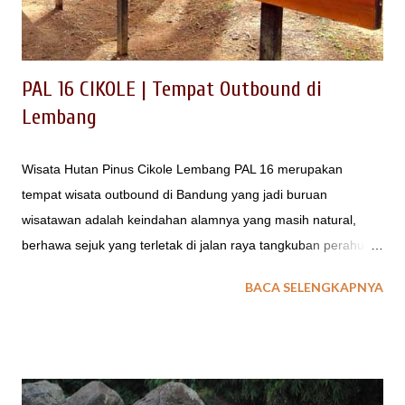
gathering. Selain sebagai media refreshing, jenis permainan
paintball ini dapat juga dikema...
PAL 16 CIKOLE | Tempat Outbound di
Lembang
Wisata Hutan Pinus Cikole Lembang PAL 16 merupakan
tempat wisata outbound di Bandung yang jadi buruan
wisatawan adalah keindahan alamnya yang masih natural,
berhawa sejuk yang terletak di jalan raya tangkuban perahu
lembang. LOKASI REST AREA JALUR TANGKUBAN PERAHU
BACA SELENGKAPNYA
Bagi wisatawan yang berkunjung ke Tangkuban Perahu dan
memerlukan tempat isitirah terdekat, tersedia Objek Wisata
Alam PAL 16 Cikole Lembang. Bisa jadi tempat wisata hutan
pinus Cikole Lembang | PAL 16 ini menambah
perbendaharaan lokasi outbound di Lembang dengan konsep