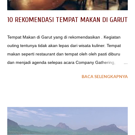
ingin mendapatka...
10 REKOMENDASI TEMPAT MAKAN DI GARUT
Tempat Makan di Garut yang di rekomendasikan . Kegiatan
outing tentunya tidak akan lepas dari wisata kuliner. Tempat
makan seperti restaurant dan tempat oleh oleh pasti diburu
dan menjadi agenda selepas acara Company Gathering,
Family Gathering atau Piknik Sekolah. Kira kita dimana saja
BACA SELENGKAPNYA
tempat makan berupa restaurant atau pondok makan di Garut
yang enak, yang murah dan nyaman saat berkumpul dengan
rekan kantor atau sekolah ? 10 REKOMENDASI TEMPAT
MAKAN DI GARUT Garut merupakan salah satu wilayah Jawa
Barat yang memiliki tempat wisata menarik. Wisata alamnya
yang beragam juga sepadan dengan wisata kulinernya yang
tak kalah variatif. Makanan cita rasa khas Sunda yang segar