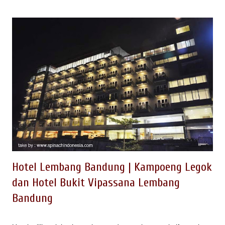
belum banyak mempublikasikan adalah konsep ekowisata dan
agrowisata berbasi pengembangan masyarakat. OUTBOUND
DI WISATA KAMPUNG KAKTUS Salah satu tempat wisata
outbound kemasan berbeda, saat ini sedang dikembangkan
berupa Wisata Outbound Kampung Kaktus Lembang.
Kegiatan outbound berupa Eko Wisata dan Agro Wisata di
Kampung Cikidang Langensari Lembang Bandung ini, pada
awalnya dikembangkan pada 2007 melalui kemasan program
studi banding dari beberapa perusahaan besar di Indonesia
dengan fasilitator EO Spinach Indonesia. Penamaan...
Hotel Lembang Bandung | Kampoeng Legok
dan Hotel Bukit Vipassana Lembang
Bandung