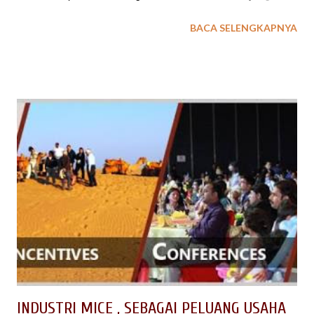
bertujuan untuk mengubah watak atau karakter pesertanya
BACA SELENGKAPNYA
menjadi lebih baik atau positif. Ada beberapa jenis permainan
dalam bentuk aktifitas outbound di Garut, antara lain :
permainan strategi, brain games, fun games, ice breaking,
team buliding, dsb. Salah satu jenis aktifitas fun games
outbound yang dikemas berupa olah raga adalah rafting di
Cimanuk Garut. baca juga : Review Singkat Tentang
Outbound Rafting Bagi kamu pencinta olahraga ekstrim dan
penuh tantangan adrenalin, outbound rafting di Cimanuk Garut
merupakan pilihan tepat. Wisata olahraga air yang menantang
ini berlokasi di Garut, Jawa Barat. Wisata Arung Jeram Rafting
Sungai Cimanuk di Bayongbong Garut, Jawa Barat merupakan
salah satu tempat wisata outbound di Desa Buyongbong,
Kabupaten Ga...
INDUSTRI MICE , SEBAGAI PELUANG USAHA