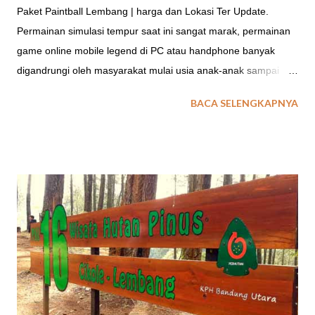
Paket Paintball Lembang | harga dan Lokasi Ter Update.
Permainan simulasi tempur saat ini sangat marak, permainan
game online mobile legend di PC atau handphone banyak
digandrungi oleh masyarakat mulai usia anak-anak sampai
dewasa banyak yang mengenal permainan mobile legend ini.
BACA SELENGKAPNYA
Permainan sejenis adalah PUBG , FREE FIRE merupakan
aplikasi permainan game online yang banyak dikenal di dunia.
Methode permainan simulasi tempur ini dimainkan secara
beregu/berkelompok. permainan dengan muatan strategi ini
tetap memerlukan komunikasi antar pemain. Segala trik
permainan dioptimalkan agar menjadi pemenang. SIMULASI
PERANG DENGAN OUTBOUND Simulasi perang dalam
permainan aplikasi android atau komputer di atas, apakah bisa
sama saat berada di medan permainan dunia nyata ? Paintball
game merupakan salah satu kemasan outbound simulasi
perang yang dilaksanakan sebagai pengisi aktifitas outing