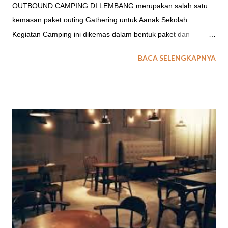
OUTBOUND CAMPING DI LEMBANG merupakan salah satu
kemasan paket outing Gathering untuk Aanak Sekolah.
Kegiatan Camping ini dikemas dalam bentuk paket dan
aktifitas outing untuk : Program Libur Anak Sekolah Graduation
BACA SELENGKAPNYA
Party / Program Kelulusan Sekolah. Farewell Party / Program
Perpisahan Sekolah. baca juga : Paket Character Building
untuk Sekolah Field Trip Sekolah TEMPAT CAMPING ANAK
SEKOLAH DI LEMBANG Acara outing sekolah baik untuk
kegiatan outbound atau field trip ataupun kegiatan pelatihan
penerimaan siswa baru, opsi penginapan tenda menjadi salah
satu pilihan. Lalu dimanakan tempat outbound camping di
Lembang yang cocok untuk kegiatan anak sekolah? Berikut ini
EO Spinach Indonesia memberikan gambaran beberapa lokasi
atau tempat Camping yang ada di Lembang Bandung. 1.
Taman Wisata Grafika Cikole Tempat Camping di Taman
Wisata Grafika Cikole ini direkomendasikan untuk anda yang