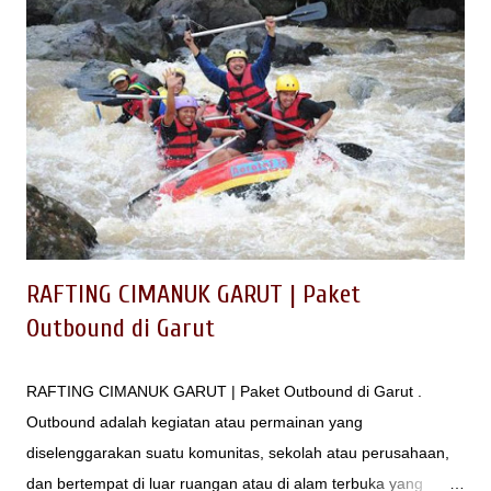
wisata Lembang Jungle Discovery selain : - Taman Wisata
Grafika Cikole Lembang - Orchid Forest Cikole Lembang -
Zona 235 Cikole Lembang - Cikole Jayagiri - Green Grass
Cikole - Bandung Tree Top Adventure Park Baca juga : 20
Tempat Outbound di Lembang Kegiatan apa saja yang dapat
dioptimalkan untuk Wisata Hutan Pinus Cikole Lembang pal 16
ini untuk melengkapi outbound Lembang? Apakah hanya
sekedar tempat trans...
RAFTING CIMANUK GARUT | Paket
Outbound di Garut
RAFTING CIMANUK GARUT | Paket Outbound di Garut .
Outbound adalah kegiatan atau permainan yang
diselenggarakan suatu komunitas, sekolah atau perusahaan,
dan bertempat di luar ruangan atau di alam terbuka yang