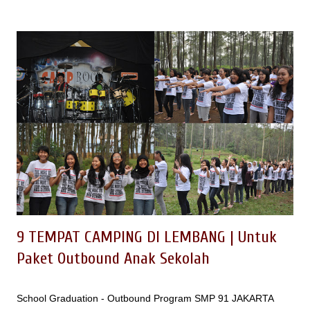
ini EO Spinach Indonesia mencoba merangkum destinasi yang
ada di Lembang, khususnya tempat wisata di Lembang yang
bagus untuk dikunjungi untuk kegiatan keluarga ataupun field
trip anak sekolah. 1. FLOATING MARKET Floating Market
Lembang merupakan kawasan wisata keluarga yang dibangun
dengan mengadopsi pasar apung yang ada di Banjarmasin
Kalimantan. Bayangan kita tentunya akan ada aktifitas pasar
yang dilakukan di atas perahu dengan menjual sayuran , buah
buah sampai ikan segar. Ternyata bayangan ini akan berubah
saat kita berkunjung langsung ke lokasi ini. Konsep Floating
Mark...
9 TEMPAT CAMPING DI LEMBANG | Untuk
Paket Outbound Anak Sekolah
School Graduation - Outbound Program SMP 91 JAKARTA