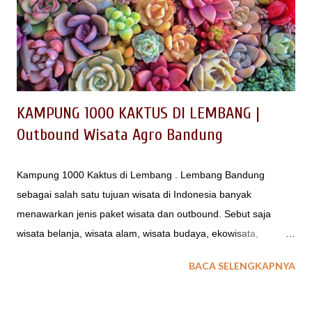
batasan: usaha jasa konvensi, perjalanan insentif, dan
pameran. Merupakan usaha dengan kegiatan memberi jasa
pelayanan bagi suatu pertemuan sekelompok orang
(negarawan, usahawan, cendikiawan dsb) untuk membahas
ma...
KAMPUNG 1000 KAKTUS DI LEMBANG |
Outbound Wisata Agro Bandung
Kampung 1000 Kaktus di Lembang . Lembang Bandung
sebagai salah satu tujuan wisata di Indonesia banyak
menawarkan jenis paket wisata dan outbound. Sebut saja
wisata belanja, wisata alam, wisata budaya, ekowisata,
agrowisata, wisata sejarah dsb banyak tersedia di Lembang
BACA SELENGKAPNYA
Bandung; bahkan banyak yang belum tergali. Untuk kegiatan
outbound di Lembang bnyak ragamnya, seperti paintball,
rafting, offroad, dsb Kemasan konsep wisata outbound yang