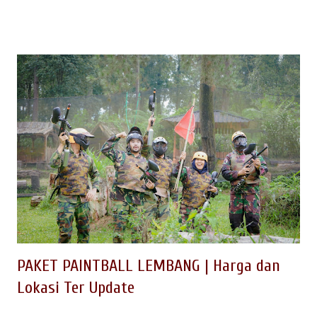
tersendiri untuk para wisatawan. Bukan hanya kuliner sate
maranggi-nya saja , namun juga karena semakin banyak
destinasi wisata yang dapat diexplore sebagai tempat outing
outbound. Kalau Anda belum pernah ke Purwakarta, inilah
saatnya menikmati keindahan alam dan beragam wisata
edukasi yang cocok untuk anak-anak. Berikut ini kami sudah
kumpulkan tempat-tempat wisata outbound di Purwakarta yang
wajib kamu kunjungi selama di Purwakarta; dan dapat dikemas
berikut jasa Event Organizer (EO) dan penyedia outbound di
Purwakarta yang berpengalaman menangani kegiatan wisata
outing untuk Company Gatherin, Family Gathering atau Acara
Outbound ...
PAKET PAINTBALL LEMBANG | Harga dan
Lokasi Ter Update