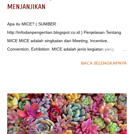
MENJANJIKAN
Apa itu MICE? ( SUMBER :
http://infodanpengertian.blogspot.co.id ) Penjelasan Tentang
MICE MICE adalah singkatan dari Meeting, Incentive,
Convention, Exhibition. MICE adalah jenis kegiatan yang
terdapat dalam industri pariwisata, kegiatan ini telah di
BACA SELENGKAPNYA
rencakanan secara matang oleh suatu kelompok atau
kumpulan orang yang memiliki kesamaan tujuan dalam
penyelenggaran kegiatan tersebut. Dunia MICE merupakan
dunia bisnis yang sangat menjanjikan namun masih sangat
baru dalam masyarakat karena belum banyak memiliki
peminat seperti bisnis lainnya. Mengingat masih kurangnya
pengetahuan tentang MICE di Indonesia. Berikut dijelaskan
pengertian MICE menurut para pakar: Menurut Pendit
(1999:25) , MICE diartikan sebagai wisata konvensi, dengan