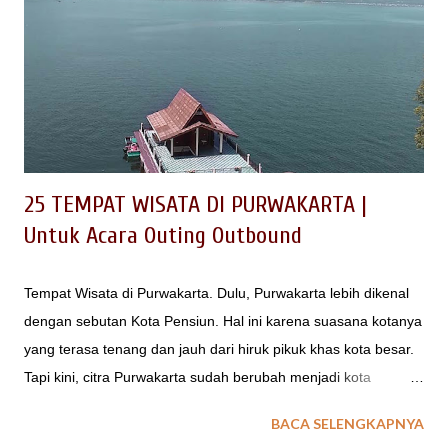
dan nikmat wajib Anda eksplorasi jika berkunjung ke Garut.
baca juga : Tempat Wisata di Garut Tak kalah menarik adalah
menu makanan yang bermacam-macam sehingga bisa
memuaskan selera kuliner Anda. Banyaknya kuliner dan
tempat makan di Garut mungkin membuat Anda kebingungan.
Berikut adalah 10 tempat makan ter...
25 TEMPAT WISATA DI PURWAKARTA |
Untuk Acara Outing Outbound
Tempat Wisata di Purwakarta. Dulu, Purwakarta lebih dikenal
dengan sebutan Kota Pensiun. Hal ini karena suasana kotanya
yang terasa tenang dan jauh dari hiruk pikuk khas kota besar.
Tapi kini, citra Purwakarta sudah berubah menjadi kota
pariwisata tak kalah dengan tetangganya, yaitu Lembang dan
BACA SELENGKAPNYA
Bandung. Saat ini, kota Purwakarta memiliki daya tarik