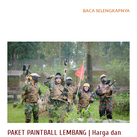
pariwisata tak kalah dengan tetangganya, yaitu Lembang dan
BACA SELENGKAPNYA
Bandung. Saat ini, kota Purwakarta memiliki daya tarik
tersendiri untuk para wisatawan. Bukan hanya kuliner sate
maranggi-nya saja , namun juga karena semakin banyak
destinasi wisata yang dapat diexplore sebagai tempat outing
outbound. Kalau Anda belum pernah ke Purwakarta, inilah
saatnya menikmati keindahan alam dan beragam wisata
edukasi yang cocok untuk anak-anak. Berikut ini kami sudah
kumpulkan tempat-tempat wisata outbound di Purwakarta yang
wajib kamu kunjungi selama di Purwakarta; dan dapat dikemas
berikut jasa Event Organizer (EO) dan penyedia outbound di
Purwakarta yang berpengalaman menangani kegiatan wisata
outing untuk Company Gatherin, Family Gathering atau Acara
Outbound ...
PAKET PAINTBALL LEMBANG | Harga dan