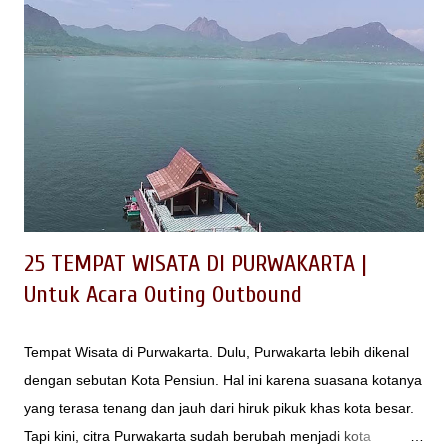
yang beragam juga sepadan dengan wisata kulinernya yang
tak kalah variatif. Makanan cita rasa khas Sunda yang segar
dan nikmat wajib Anda eksplorasi jika berkunjung ke Garut.
baca juga : Tempat Wisata di Garut Tak kalah menarik adalah
menu makanan yang bermacam-macam sehingga bisa
memuaskan selera kuliner Anda. Banyaknya kuliner dan
tempat makan di Garut mungkin membuat Anda kebingungan.
Berikut adalah 10 tempat makan ter...
25 TEMPAT WISATA DI PURWAKARTA |
Untuk Acara Outing Outbound
Tempat Wisata di Purwakarta. Dulu, Purwakarta lebih dikenal
dengan sebutan Kota Pensiun. Hal ini karena suasana kotanya
yang terasa tenang dan jauh dari hiruk pikuk khas kota besar.
Tapi kini, citra Purwakarta sudah berubah menjadi kota