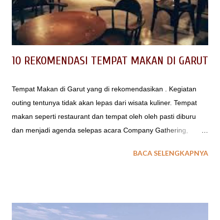
Taman Wisata Grafika Cikole Tempat Camping di Taman
Wisata Grafika Cikole ini direkomendasikan untuk anda yang
ingin mendapatka...
10 REKOMENDASI TEMPAT MAKAN DI GARUT
Tempat Makan di Garut yang di rekomendasikan . Kegiatan
outing tentunya tidak akan lepas dari wisata kuliner. Tempat
makan seperti restaurant dan tempat oleh oleh pasti diburu
dan menjadi agenda selepas acara Company Gathering,
Family Gathering atau Piknik Sekolah. Kira kita dimana saja
BACA SELENGKAPNYA
tempat makan berupa restaurant atau pondok makan di Garut
yang enak, yang murah dan nyaman saat berkumpul dengan
rekan kantor atau sekolah ? 10 REKOMENDASI TEMPAT
MAKAN DI GARUT Garut merupakan salah satu wilayah Jawa
Barat yang memiliki tempat wisata menarik. Wisata alamnya