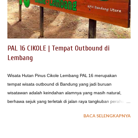
game merupakan salah satu kemasan outbound simulasi
perang yang dilaksanakan sebagai pengisi aktifitas outing
gathering. Selain sebagai media refreshing, jenis permainan
paintball ini dapat juga dikema...
PAL 16 CIKOLE | Tempat Outbound di
Lembang
Wisata Hutan Pinus Cikole Lembang PAL 16 merupakan
tempat wisata outbound di Bandung yang jadi buruan
wisatawan adalah keindahan alamnya yang masih natural,
berhawa sejuk yang terletak di jalan raya tangkuban perahu
lembang. LOKASI REST AREA JALUR TANGKUBAN PERAHU
BACA SELENGKAPNYA
Bagi wisatawan yang berkunjung ke Tangkuban Perahu dan
memerlukan tempat isitirah terdekat, tersedia Objek Wisata
Alam PAL 16 Cikole Lembang. Bisa jadi tempat wisata hutan