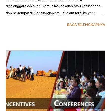
diselenggarakan suatu komunitas, sekolah atau perusahaan,
dan bertempat di luar ruangan atau di alam terbuka yang
bertujuan untuk mengubah watak atau karakter pesertanya
BACA SELENGKAPNYA
menjadi lebih baik atau positif. Ada beberapa jenis permainan
dalam bentuk aktifitas outbound di Garut, antara lain :
permainan strategi, brain games, fun games, ice breaking,
team buliding, dsb. Salah satu jenis aktifitas fun games
outbound yang dikemas berupa olah raga adalah rafting di
Cimanuk Garut. baca juga : Review Singkat Tentang
Outbound Rafting Bagi kamu pencinta olahraga ekstrim dan
penuh tantangan adrenalin, outbound rafting di Cimanuk Garut
merupakan pilihan tepat. Wisata olahraga air yang menantang
ini berlokasi di Garut, Jawa Barat. Wisata Arung Jeram Rafting
Sungai Cimanuk di Bayongbong Garut, Jawa Barat merupakan
salah satu tempat wisata outbound di Desa Buyongbong,
Kabupaten Ga...