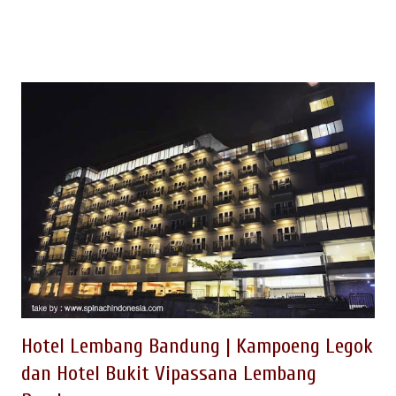
Bandung; bahkan banyak yang belum tergali. Untuk kegiatan
outbound di Lembang bnyak ragamnya, seperti paintball,
rafting, offroad, dsb Kemasan konsep wisata outbound yang
belum banyak mempublikasikan adalah konsep ekowisata dan
agrowisata berbasi pengembangan masyarakat. OUTBOUND
DI WISATA KAMPUNG KAKTUS Salah satu tempat wisata
outbound kemasan berbeda, saat ini sedang dikembangkan
berupa Wisata Outbound Kampung Kaktus Lembang.
Kegiatan outbound berupa Eko Wisata dan Agro Wisata di
Kampung Cikidang Langensari Lembang Bandung ini, pada
awalnya dikembangkan pada 2007 melalui kemasan program
studi banding dari beberapa perusahaan besar di Indonesia
dengan fasilitator EO Spinach Indonesia. Penamaan...
Hotel Lembang Bandung | Kampoeng Legok
dan Hotel Bukit Vipassana Lembang