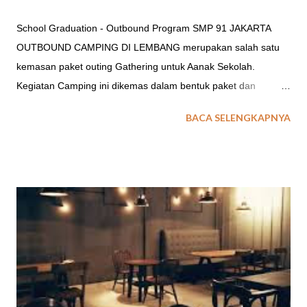
School Graduation - Outbound Program SMP 91 JAKARTA
OUTBOUND CAMPING DI LEMBANG merupakan salah satu
kemasan paket outing Gathering untuk Aanak Sekolah.
Kegiatan Camping ini dikemas dalam bentuk paket dan
aktifitas outing untuk : Program Libur Anak Sekolah Graduation
BACA SELENGKAPNYA
Party / Program Kelulusan Sekolah. Farewell Party / Program
Perpisahan Sekolah. baca juga : Paket Character Building
untuk Sekolah Field Trip Sekolah TEMPAT CAMPING ANAK
SEKOLAH DI LEMBANG Acara outing sekolah baik untuk
kegiatan outbound atau field trip ataupun kegiatan pelatihan
penerimaan siswa baru, opsi penginapan tenda menjadi salah
satu pilihan. Lalu dimanakan tempat outbound camping di
Lembang yang cocok untuk kegiatan anak sekolah? Berikut ini
EO Spinach Indonesia memberikan gambaran beberapa lokasi
atau tempat Camping yang ada di Lembang Bandung. 1.