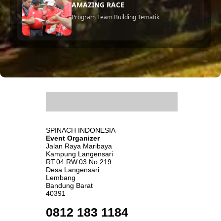
AMAZING RACE
Program Team Building Tematik
.
SPINACH INDONESIA
Event Organizer
Jalan Raya Maribaya
Kampung Langensari
RT.04 RW.03 No.219
Desa Langensari
Lembang
Bandung Barat
40391
0812 183 1184