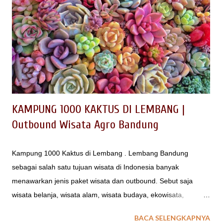
pengertian MICE menurut para pakar: Menurut Pendit
(1999:25) , MICE diartikan sebagai wisata konvensi, dengan
batasan: usaha jasa konvensi, perjalanan insentif, dan
pameran. Merupakan usaha dengan kegiatan memberi jasa
pelayanan bagi suatu pertemuan sekelompok orang
(negarawan, usahawan, cendikiawan dsb) untuk membahas
ma...
KAMPUNG 1000 KAKTUS DI LEMBANG |
Outbound Wisata Agro Bandung
Kampung 1000 Kaktus di Lembang . Lembang Bandung
sebagai salah satu tujuan wisata di Indonesia banyak
menawarkan jenis paket wisata dan outbound. Sebut saja
wisata belanja, wisata alam, wisata budaya, ekowisata,
agrowisata, wisata sejarah dsb banyak tersedia di Lembang
BACA SELENGKAPNYA