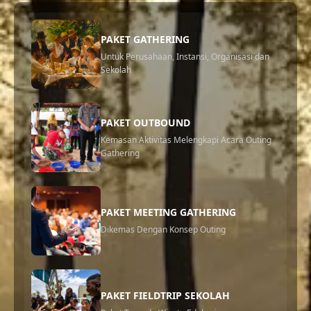
Hotel Kampoeng Legok Lembang Jenis kamar room di Hotel
Bukit Vipassana Lembang bandung Jasa EO Gathering di
PAKET GATHERING
Bandung / Jasa Eo Outbound di Bandung Program Fun
Untuk Perusahaan, Instansi, Organisasi dan
Games Program Team Building Progra...
Sekolah
PAKET OUTBOUND
Kemasan Aktivitas Melengkapi Acara Outing
Gathering
PAKET MEETING GATHERING
Dikemas Dengan Konsep Outing
PAKET FIELDTRIP SEKOLAH