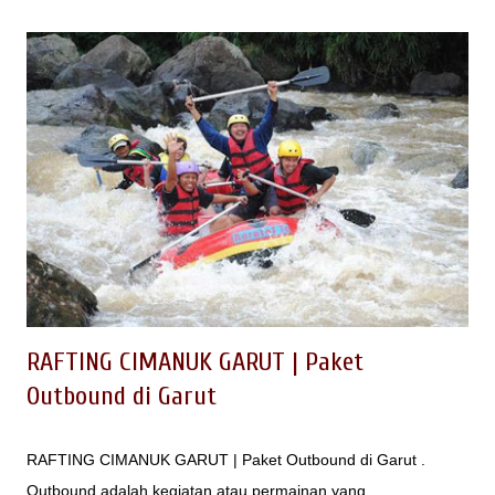
pinus Cikole Lembang | PAL 16 ini menambah
perbendaharaan lokasi outbound di Lembang dengan konsep
wisata Lembang Jungle Discovery selain : - Taman Wisata
Grafika Cikole Lembang - Orchid Forest Cikole Lembang -
Zona 235 Cikole Lembang - Cikole Jayagiri - Green Grass
Cikole - Bandung Tree Top Adventure Park Baca juga : 20
Tempat Outbound di Lembang Kegiatan apa saja yang dapat
dioptimalkan untuk Wisata Hutan Pinus Cikole Lembang pal 16
ini untuk melengkapi outbound Lembang? Apakah hanya
sekedar tempat trans...
RAFTING CIMANUK GARUT | Paket
Outbound di Garut
RAFTING CIMANUK GARUT | Paket Outbound di Garut .
Outbound adalah kegiatan atau permainan yang