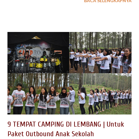
BACA SELENGKAPNYA
heran, kini banyak cafe, restaurant, resort di Lembang sampai
tempat wisata anak yang populer banyak bermunculan. Berikut
ini EO Spinach Indonesia mencoba merangkum destinasi yang
ada di Lembang, khususnya tempat wisata di Lembang yang
bagus untuk dikunjungi untuk kegiatan keluarga ataupun field
trip anak sekolah. 1. FLOATING MARKET Floating Market
Lembang merupakan kawasan wisata keluarga yang dibangun
dengan mengadopsi pasar apung yang ada di Banjarmasin
Kalimantan. Bayangan kita tentunya akan ada aktifitas pasar
yang dilakukan di atas perahu dengan menjual sayuran , buah
buah sampai ikan segar. Ternyata bayangan ini akan berubah
saat kita berkunjung langsung ke lokasi ini. Konsep Floating
Mark...
9 TEMPAT CAMPING DI LEMBANG | Untuk
Paket Outbound Anak Sekolah