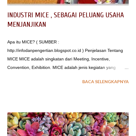
INDUSTRI MICE , SEBAGAI PELUANG USAHA
MENJANJIKAN
Apa itu MICE? ( SUMBER :
http://infodanpengertian.blogspot.co.id ) Penjelasan Tentang
MICE MICE adalah singkatan dari Meeting, Incentive,
Convention, Exhibition. MICE adalah jenis kegiatan yang
terdapat dalam industri pariwisata, kegiatan ini telah di
BACA SELENGKAPNYA
rencakanan secara matang oleh suatu kelompok atau
kumpulan orang yang memiliki kesamaan tujuan dalam
penyelenggaran kegiatan tersebut. Dunia MICE merupakan
dunia bisnis yang sangat menjanjikan namun masih sangat
baru dalam masyarakat karena belum banyak memiliki
peminat seperti bisnis lainnya. Mengingat masih kurangnya
pengetahuan tentang MICE di Indonesia. Berikut dijelaskan