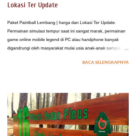
Lokasi Ter Update
Paket Paintball Lembang | harga dan Lokasi Ter Update.
Permainan simulasi tempur saat ini sangat marak, permainan
game online mobile legend di PC atau handphone banyak
digandrungi oleh masyarakat mulai usia anak-anak sampai
dewasa banyak yang mengenal permainan mobile legend ini.
BACA SELENGKAPNYA
Permainan sejenis adalah PUBG , FREE FIRE merupakan
aplikasi permainan game online yang banyak dikenal di dunia.
Methode permainan simulasi tempur ini dimainkan secara
beregu/berkelompok. permainan dengan muatan strategi ini
tetap memerlukan komunikasi antar pemain. Segala trik
permainan dioptimalkan agar menjadi pemenang. SIMULASI
PERANG DENGAN OUTBOUND Simulasi perang dalam
permainan aplikasi android atau komputer di atas, apakah bisa
sama saat berada di medan permainan dunia nyata ? Paintball