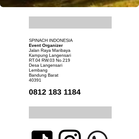
.
SPINACH INDONESIA
Event Organizer
Jalan Raya Maribaya
Kampung Langensari
RT.04 RW.03 No.219
Desa Langensari
Lembang
Bandung Barat
40391
0812 183 1184