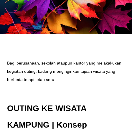
Bagi perusahaan, sekolah ataupun kantor yang melakakukan
kegiatan outing, kadang menginginkan tujuan wisata yang
berbeda tetapi tetap seru.
OUTING KE WISATA
KAMPUNG | Konsep