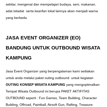
sekitar, mengenal dan mempelajari budaya, seni, makanan,
adat istiadat serta kearifan lokal lainnya akan menjadi warna
yang berbeda
JASA
EVENT ORGANIZER (EO)
BANDUNG
UNTUK OUTBOUND WISATA
KAMPUNG
Jasa Event Organizer
yang berpengalaman kami sediakan
untuk anda melalui paket outing outbound untuk kegiatan
OUTING KONSEP WISATA KAMPUNG
yang mengoptimalkan
Tempat
Wisata Outbound
ini berupa PAKET
AKTIFITAS
OUTBOUND
seperti :
Fun Games
,
Team Building
,
Character
Building
,
Offroad
,
Paintball
,
Airsoft Gun
,
Rafting
,
Treasure