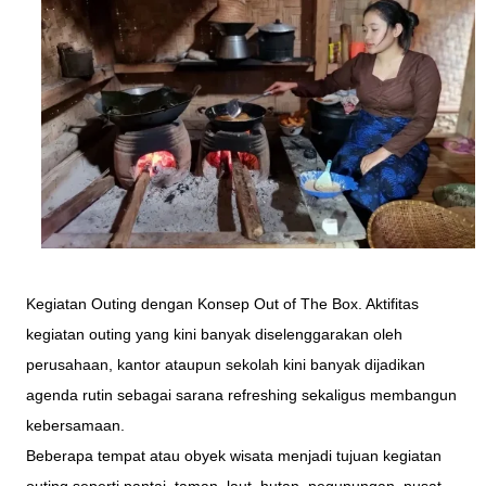
Kegiatan Outing dengan Konsep Out of The Box. Aktifitas
kegiatan outing yang kini banyak diselenggarakan oleh
perusahaan, kantor ataupun sekolah kini banyak dijadikan
agenda rutin sebagai sarana refreshing sekaligus membangun
kebersamaan.
Beberapa tempat atau obyek wisata menjadi tujuan kegiatan
outing seperti pantai, taman, laut, hutan, pegunungan, pusat