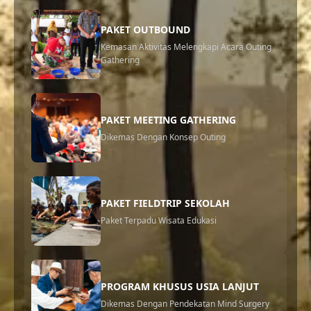
PAKET OUTBOUND
Kemasan Aktivitas Melengkapi Acara Outing
Gathering
PAKET MEETING GATHERING
Dikemas Dengan Konsep Outing
PAKET FIELDTRIP SEKOLAH
Paket Terpadu Wisata Edukasi
PROGRAM KHUSUS USIA LANJUT
Dikemas Dengan Pendekatan Mind Surgery