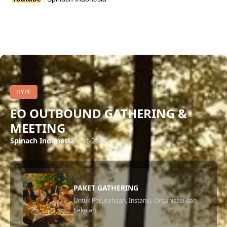
HYPE
EO OUTBOUND GATHERING &
MEETING
Spinach Indonesia
-Est-2007
PAKET GATHERING
Untuk Perusahaan, Instansi, Organisasi dan
Sekolah