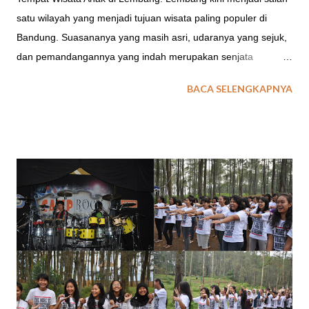
satu wilayah yang menjadi tujuan wisata paling populer di
Bandung. Suasananya yang masih asri, udaranya yang sejuk,
dan pemandangannya yang indah merupakan senjata
Lembang menjadi pusatnya orang-orang untuk liburan. Tidak
BACA SELENGKAPNYA
heran, kini banyak cafe, restaurant, resort di Lembang sampai
tempat wisata anak yang populer banyak bermunculan. Berikut
ini EO Spinach Indonesia mencoba merangkum destinasi yang
ada di Lembang, khususnya tempat wisata di Lembang yang
bagus untuk dikunjungi untuk kegiatan keluarga ataupun field
trip anak sekolah. 1. FLOATING MARKET Floating Market
Lembang merupakan kawasan wisata keluarga yang dibangun
dengan mengadopsi pasar apung yang ada di Banjarmasin
Kalimantan. Bayangan kita tentunya akan ada aktifitas pasar
yang dilakukan di atas perahu dengan menjual sayuran , buah
buah sampai ikan segar. Ternyata bayangan ini akan berubah
saat kita berkunjung langsung ke lokasi ini. Konsep Floating