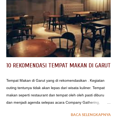
penerimaan siswa baru, opsi penginapan tenda menjadi salah
satu pilihan. Lalu dimanakan tempat outbound camping di
Lembang yang cocok untuk kegiatan anak sekolah? Berikut ini
EO Spinach Indonesia memberikan gambaran beberapa lokasi
atau tempat Camping yang ada di Lembang Bandung. 1.
Taman Wisata Grafika Cikole Tempat Camping di Taman
Wisata Grafika Cikole ini direkomendasikan untuk anda yang
ingin mendapatka...
10 REKOMENDASI TEMPAT MAKAN DI GARUT
Tempat Makan di Garut yang di rekomendasikan . Kegiatan
outing tentunya tidak akan lepas dari wisata kuliner. Tempat
makan seperti restaurant dan tempat oleh oleh pasti diburu
dan menjadi agenda selepas acara Company Gathering,
Family Gathering atau Piknik Sekolah. Kira kita dimana saja
BACA SELENGKAPNYA