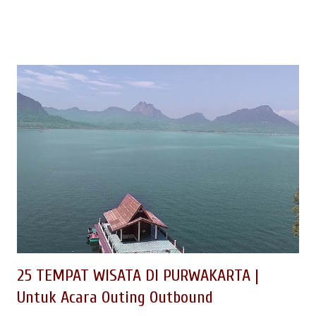
tempat makan berupa restaurant atau pondok makan di Garut
yang enak, yang murah dan nyaman saat berkumpul dengan
rekan kantor atau sekolah ? 10 REKOMENDASI TEMPAT
MAKAN DI GARUT Garut merupakan salah satu wilayah Jawa
Barat yang memiliki tempat wisata menarik. Wisata alamnya
yang beragam juga sepadan dengan wisata kulinernya yang
tak kalah variatif. Makanan cita rasa khas Sunda yang segar
dan nikmat wajib Anda eksplorasi jika berkunjung ke Garut.
baca juga : Tempat Wisata di Garut Tak kalah menarik adalah
menu makanan yang bermacam-macam sehingga bisa
memuaskan selera kuliner Anda. Banyaknya kuliner dan
tempat makan di Garut mungkin membuat Anda kebingungan.
Berikut adalah 10 tempat makan ter...
25 TEMPAT WISATA DI PURWAKARTA |
Untuk Acara Outing Outbound