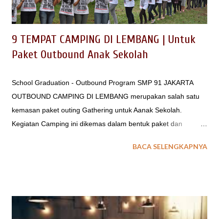
Mark...
9 TEMPAT CAMPING DI LEMBANG | Untuk
Paket Outbound Anak Sekolah
School Graduation - Outbound Program SMP 91 JAKARTA
OUTBOUND CAMPING DI LEMBANG merupakan salah satu
kemasan paket outing Gathering untuk Aanak Sekolah.
Kegiatan Camping ini dikemas dalam bentuk paket dan
aktifitas outing untuk : Program Libur Anak Sekolah Graduation
BACA SELENGKAPNYA
Party / Program Kelulusan Sekolah. Farewell Party / Program
Perpisahan Sekolah. baca juga : Paket Character Building
untuk Sekolah Field Trip Sekolah TEMPAT CAMPING ANAK
SEKOLAH DI LEMBANG Acara outing sekolah baik untuk
kegiatan outbound atau field trip ataupun kegiatan pelatihan