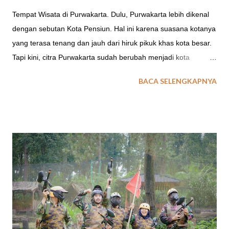
Tempat Wisata di Purwakarta. Dulu, Purwakarta lebih dikenal
dengan sebutan Kota Pensiun. Hal ini karena suasana kotanya
yang terasa tenang dan jauh dari hiruk pikuk khas kota besar.
Tapi kini, citra Purwakarta sudah berubah menjadi kota
pariwisata tak kalah dengan tetangganya, yaitu Lembang dan
BACA SELENGKAPNYA
Bandung. Saat ini, kota Purwakarta memiliki daya tarik
tersendiri untuk para wisatawan. Bukan hanya kuliner sate
maranggi-nya saja , namun juga karena semakin banyak
destinasi wisata yang dapat diexplore sebagai tempat outing
outbound. Kalau Anda belum pernah ke Purwakarta, inilah
saatnya menikmati keindahan alam dan beragam wisata
edukasi yang cocok untuk anak-anak. Berikut ini kami sudah
kumpulkan tempat-tempat wisata outbound di Purwakarta yang
wajib kamu kunjungi selama di Purwakarta; dan dapat dikemas
berikut jasa Event Organizer (EO) dan penyedia outbound di