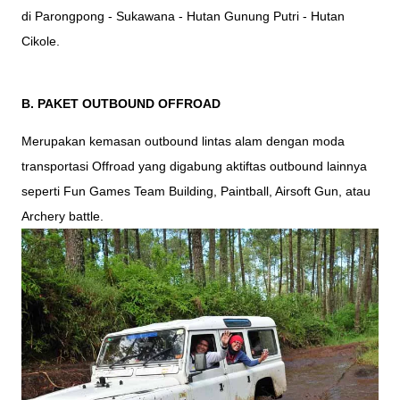
di Parongpong - Sukawana - Hutan Gunung Putri - Hutan
Cikole.
B. PAKET OUTBOUND OFFROAD
Merupakan kemasan outbound lintas alam dengan moda
transportasi Offroad yang digabung aktiftas outbound lainnya
seperti Fun Games Team Building, Paintball, Airsoft Gun, atau
Archery battle.