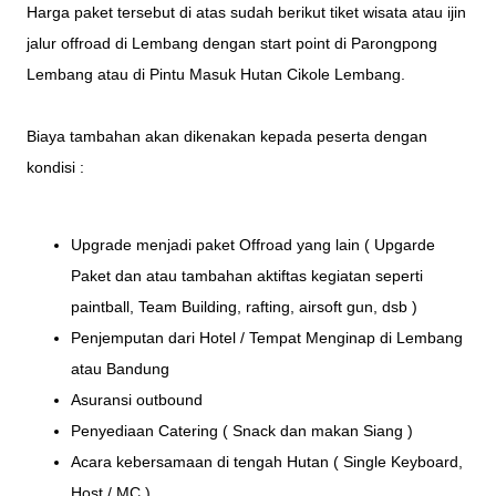
Harga paket tersebut di atas sudah berikut tiket wisata atau ijin
jalur offroad di Lembang dengan start point di Parongpong
Lembang atau di Pintu Masuk Hutan Cikole Lembang.
Biaya tambahan akan dikenakan kepada peserta dengan
kondisi :
Upgrade menjadi paket Offroad yang lain ( Upgarde
Paket dan atau tambahan aktiftas kegiatan seperti
paintball, Team Building, rafting, airsoft gun, dsb )
Penjemputan dari Hotel / Tempat Menginap di Lembang
atau Bandung
Asuransi outbound
Penyediaan Catering ( Snack dan makan Siang )
Acara kebersamaan di tengah Hutan ( Single Keyboard,
Host / MC )