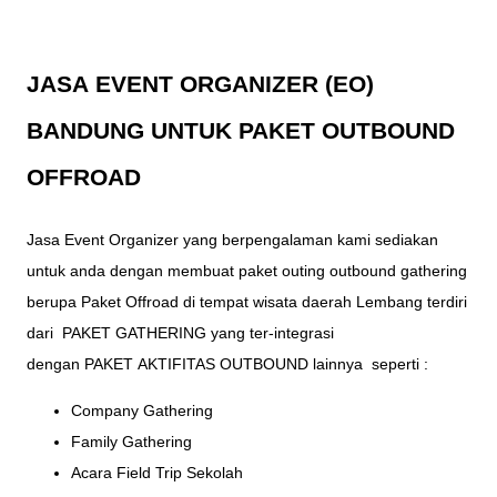
JASA
EVENT ORGANIZER (EO)
BANDUNG
UNTUK
PAKET OUTBOUND
OFFROAD
Jasa Event Organizer
yang berpengalaman kami sediakan
untuk anda dengan membuat paket outing outbound gathering
berupa Paket Offroad di tempat
wisata
daerah Lembang terdiri
dari
PAKET GATHERING
yang ter-integrasi
dengan PAKET
AKTIFITAS OUTBOUND
lainnya seperti :
Company Gathering
Family Gathering
Acara Field Trip Sekolah