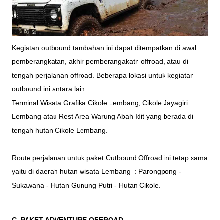
Kegiatan outbound tambahan ini dapat ditempatkan di awal
pemberangkatan, akhir pemberangakatn offroad, atau di
tengah perjalanan offroad. Beberapa lokasi untuk kegiatan
outbound ini antara lain :
Terminal Wisata Grafika Cikole Lembang, Cikole Jayagiri
Lembang atau Rest Area Warung Abah Idit yang berada di
tengah hutan Cikole Lembang.
Route perjalanan untuk paket Outbound Offroad ini tetap sama
yaitu di daerah hutan wisata Lembang : Parongpong -
Sukawana - Hutan Gunung Putri - Hutan Cikole.
C. PAKET ADVENTURE OFFROAD