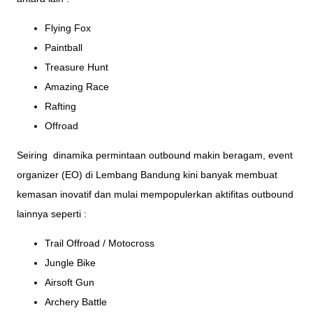
Flying Fox
Paintball
Treasure Hunt
Amazing Race
Rafting
Offroad
Seiring dinamika permintaan outbound makin beragam, event
organizer (EO) di Lembang Bandung kini banyak membuat
kemasan inovatif dan mulai mempopulerkan aktifitas outbound
lainnya seperti :
Trail Offroad / Motocross
Jungle Bike
Airsoft Gun
Archery Battle