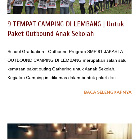
Mark...
9 TEMPAT CAMPING DI LEMBANG | Untuk
Paket Outbound Anak Sekolah
School Graduation - Outbound Program SMP 91 JAKARTA
OUTBOUND CAMPING DI LEMBANG merupakan salah satu
kemasan paket outing Gathering untuk Aanak Sekolah.
Kegiatan Camping ini dikemas dalam bentuk paket dan
aktifitas outing untuk : Program Libur Anak Sekolah Graduation
BACA SELENGKAPNYA
Party / Program Kelulusan Sekolah. Farewell Party / Program
Perpisahan Sekolah. baca juga : Paket Character Building
untuk Sekolah Field Trip Sekolah TEMPAT CAMPING ANAK
SEKOLAH DI LEMBANG Acara outing sekolah baik untuk
kegiatan outbound atau field trip ataupun kegiatan pelatihan
penerimaan siswa baru, opsi penginapan tenda menjadi salah