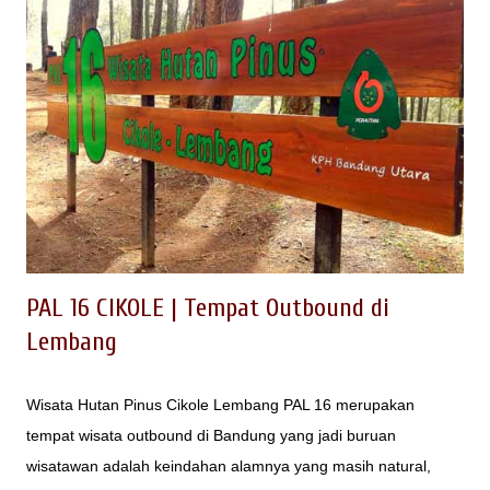
tetap memerlukan komunikasi antar pemain. Segala trik
permainan dioptimalkan agar menjadi pemenang. SIMULASI
PERANG DENGAN OUTBOUND Simulasi perang dalam
permainan aplikasi android atau komputer di atas, apakah bisa
sama saat berada di medan permainan dunia nyata ? Paintball
game merupakan salah satu kemasan outbound simulasi
perang yang dilaksanakan sebagai pengisi aktifitas outing
gathering. Selain sebagai media refreshing, jenis permainan
paintball ini dapat juga dikema...
PAL 16 CIKOLE | Tempat Outbound di
Lembang
Wisata Hutan Pinus Cikole Lembang PAL 16 merupakan
tempat wisata outbound di Bandung yang jadi buruan
wisatawan adalah keindahan alamnya yang masih natural,