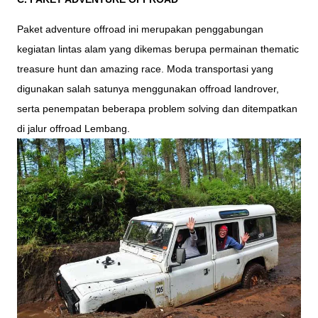
Paket adventure offroad ini merupakan penggabungan
kegiatan lintas alam yang dikemas berupa permainan thematic
treasure hunt dan amazing race. Moda transportasi yang
digunakan salah satunya menggunakan offroad landrover,
serta penempatan beberapa problem solving dan ditempatkan
di jalur offroad Lembang.