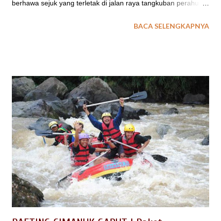
berhawa sejuk yang terletak di jalan raya tangkuban perahu
lembang. LOKASI REST AREA JALUR TANGKUBAN PERAHU
BACA SELENGKAPNYA
Bagi wisatawan yang berkunjung ke Tangkuban Perahu dan
memerlukan tempat isitirah terdekat, tersedia Objek Wisata
Alam PAL 16 Cikole Lembang. Bisa jadi tempat wisata hutan
pinus Cikole Lembang | PAL 16 ini menambah
perbendaharaan lokasi outbound di Lembang dengan konsep
wisata Lembang Jungle Discovery selain : - Taman Wisata
Grafika Cikole Lembang - Orchid Forest Cikole Lembang -
Zona 235 Cikole Lembang - Cikole Jayagiri - Green Grass
Cikole - Bandung Tree Top Adventure Park Baca juga : 20
Tempat Outbound di Lembang Kegiatan apa saja yang dapat
dioptimalkan untuk Wisata Hutan Pinus Cikole Lembang pal 16
ini untuk melengkapi outbound Lembang? Apakah hanya
sekedar tempat trans...