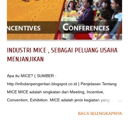
merupakan pilihan tepat. Wisata olahraga air yang menantang
ini berlokasi di Garut, Jawa Barat. Wisata Arung Jeram Rafting
Sungai Cimanuk di Bayongbong Garut, Jawa Barat merupakan
salah satu tempat wisata outbound di Desa Buyongbong,
Kabupaten Ga...
INDUSTRI MICE , SEBAGAI PELUANG USAHA
MENJANJIKAN
Apa itu MICE? ( SUMBER :
http://infodanpengertian.blogspot.co.id ) Penjelasan Tentang
MICE MICE adalah singkatan dari Meeting, Incentive,
Convention, Exhibition. MICE adalah jenis kegiatan yang
terdapat dalam industri pariwisata, kegiatan ini telah di
BACA SELENGKAPNYA
rencakanan secara matang oleh suatu kelompok atau
kumpulan orang yang memiliki kesamaan tujuan dalam