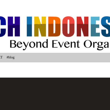
Langsung ke konten utama
CT
#blog