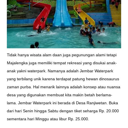
Tidak hanya wisata alam daan juga pegunungan alami tetapi
Majalengka juga memiliki tempat rekreasi yang disukai anak-
anak yakni waterpark. Namanya adalah Jembar Waterpark
yang terbilang unik karena terdapat patung hewan dinosaurus
zaman purba. Hal menarik lainnya adalah konsep atau nuansa
desa yang digunakan membuat kita makin betah berlama-
lama. Jembar Waterpark ini berada di Desa Ranjiwetan. Buka
dari hari Senin hingga Sabtu dengan tiket seharga Rp. 20.000
sementara hari Minggu atau libur Rp. 25.000.