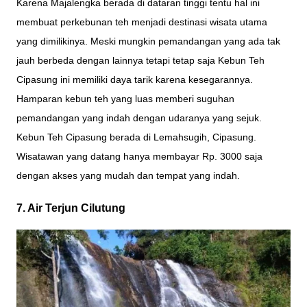
Karena Majalengka berada di dataran tinggi tentu hal ini
membuat perkebunan teh menjadi destinasi wisata utama
yang dimilikinya. Meski mungkin pemandangan yang ada tak
jauh berbeda dengan lainnya tetapi tetap saja Kebun Teh
Cipasung ini memiliki daya tarik karena kesegarannya.
Hamparan kebun teh yang luas memberi suguhan
pemandangan yang indah dengan udaranya yang sejuk.
Kebun Teh Cipasung berada di Lemahsugih, Cipasung.
Wisatawan yang datang hanya membayar Rp. 3000 saja
dengan akses yang mudah dan tempat yang indah.
7. Air Terjun Cilutung