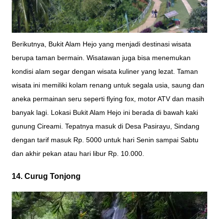
Berikutnya, Bukit Alam Hejo yang menjadi destinasi wisata
berupa taman bermain. Wisatawan juga bisa menemukan
kondisi alam segar dengan wisata kuliner yang lezat. Taman
wisata ini memiliki kolam renang untuk segala usia, saung dan
aneka permainan seru seperti flying fox, motor ATV dan masih
banyak lagi. Lokasi Bukit Alam Hejo ini berada di bawah kaki
gunung Cireami. Tepatnya masuk di Desa Pasirayu, Sindang
dengan tarif masuk Rp. 5000 untuk hari Senin sampai Sabtu
dan akhir pekan atau hari libur Rp. 10.000.
14. Curug Tonjong