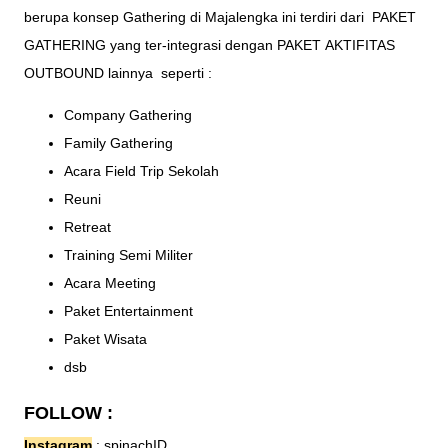
berupa konsep Gathering di Majalengka ini terdiri dari
PAKET
GATHERING
yang ter-integrasi dengan PAKET
AKTIFITAS
OUTBOUND
lainnya seperti :
Company Gathering
Family Gathering
Acara Field Trip Sekolah
Reuni
Retreat
Training Semi Militer
Acara Meeting
Paket Entertainment
Paket Wisata
dsb
FOLLOW :
Instagram
:
spinachID