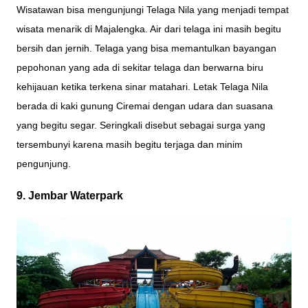
Wisatawan bisa mengunjungi Telaga Nila yang menjadi tempat
wisata menarik di Majalengka. Air dari telaga ini masih begitu
bersih dan jernih. Telaga yang bisa memantulkan bayangan
pepohonan yang ada di sekitar telaga dan berwarna biru
kehijauan ketika terkena sinar matahari. Letak Telaga Nila
berada di kaki gunung Ciremai dengan udara dan suasana
yang begitu segar. Seringkali disebut sebagai surga yang
tersembunyi karena masih begitu terjaga dan minim
pengunjung.
9. Jembar Waterpark