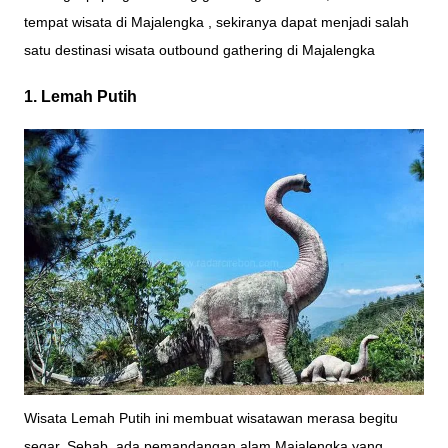
tempat wisata di Majalengka , sekiranya dapat menjadi salah
satu destinasi wisata outbound gathering di Majalengka
1. Lemah Putih
Wisata Lemah Putih ini membuat wisatawan merasa begitu
segar. Sebab, ada pemandangan alam Majalengka yang