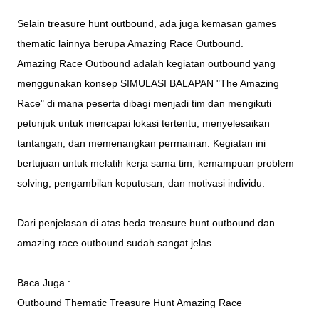
Selain treasure hunt outbound, ada juga kemasan games
thematic lainnya berupa Amazing Race Outbound.
Amazing Race Outbound adalah kegiatan outbound yang
menggunakan konsep SIMULASI BALAPAN "The Amazing
Race" di mana peserta dibagi menjadi tim dan mengikuti
petunjuk untuk mencapai lokasi tertentu, menyelesaikan
tantangan, dan memenangkan permainan. Kegiatan ini
bertujuan untuk melatih kerja sama tim, kemampuan problem
solving, pengambilan keputusan, dan motivasi individu.
Dari penjelasan di atas beda treasure hunt outbound dan
amazing race outbound sudah sangat jelas.
Baca Juga :
Outbound Thematic Treasure Hunt Amazing Race