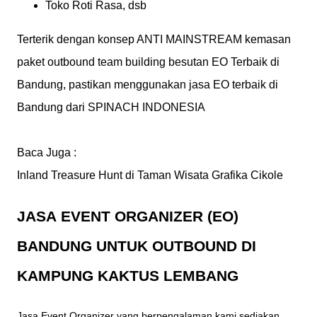
Toko Roti Rasa, dsb
Terterik dengan konsep ANTI MAINSTREAM kemasan
paket outbound team building besutan EO Terbaik di
Bandung, pastikan menggunakan jasa EO terbaik di
Bandung dari SPINACH INDONESIA
Baca Juga :
Inland Treasure Hunt di Taman Wisata Grafika Cikole
JASA
EVENT ORGANIZER (EO)
BANDUNG
UNTUK OUTBOUND DI
KAMPUNG KAKTUS LEMBANG
Jasa Event Organizer
yang berpengalaman kami sediakan