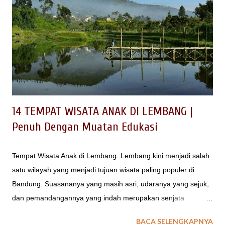
14 TEMPAT WISATA ANAK DI LEMBANG |
Penuh Dengan Muatan Edukasi
Tempat Wisata Anak di Lembang. Lembang kini menjadi salah
satu wilayah yang menjadi tujuan wisata paling populer di
Bandung. Suasananya yang masih asri, udaranya yang sejuk,
dan pemandangannya yang indah merupakan senjata
Lembang menjadi pusatnya orang-orang untuk liburan. Tidak
BACA SELENGKAPNYA