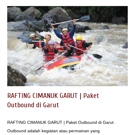
pinus Cikole Lembang | PAL 16 ini menambah
perbendaharaan lokasi outbound di Lembang dengan konsep
wisata Lembang Jungle Discovery selain : - Taman Wisata
Grafika Cikole Lembang - Orchid Forest Cikole Lembang -
Zona 235 Cikole Lembang - Cikole Jayagiri - Green Grass
Cikole - Bandung Tree Top Adventure Park Baca juga : 20
Tempat Outbound di Lembang Kegiatan apa saja yang dapat
dioptimalkan untuk Wisata Hutan Pinus Cikole Lembang pal 16
ini untuk melengkapi outbound Lembang? Apakah hanya
sekedar tempat trans...
RAFTING CIMANUK GARUT | Paket
Outbound di Garut
RAFTING CIMANUK GARUT | Paket Outbound di Garut .
Outbound adalah kegiatan atau permainan yang