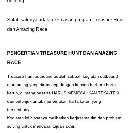
building.
Salah satunya adalah kemasan program Treasure Hunt
dan Amazing Race
PENGERTIAN TREASURE HUNT DAN AMAZING
RACE
Treasure hunt outbound adalah sebuah kegiatan outbound
atau outing yang dirancang dengan konsep berburu harta
karun, di mana peserta HARUS MEMECAHKAN TEKA-TEKI
dan petunjuk untuk menemukan harta karun yang
tersembunyi.
Kegiatan ini biasanya melibatkan kerjasama tim dan problem
solving untuk mencapai tujuan akhir.