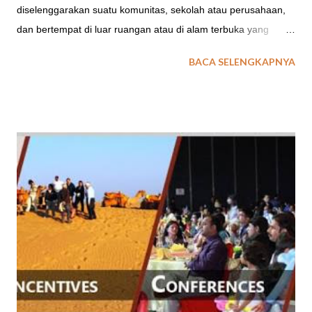
diselenggarakan suatu komunitas, sekolah atau perusahaan,
dan bertempat di luar ruangan atau di alam terbuka yang
bertujuan untuk mengubah watak atau karakter pesertanya
BACA SELENGKAPNYA
menjadi lebih baik atau positif. Ada beberapa jenis permainan
dalam bentuk aktifitas outbound di Garut, antara lain :
permainan strategi, brain games, fun games, ice breaking,
team buliding, dsb. Salah satu jenis aktifitas fun games
outbound yang dikemas berupa olah raga adalah rafting di
Cimanuk Garut. baca juga : Review Singkat Tentang
Outbound Rafting Bagi kamu pencinta olahraga ekstrim dan
penuh tantangan adrenalin, outbound rafting di Cimanuk Garut
merupakan pilihan tepat. Wisata olahraga air yang menantang
ini berlokasi di Garut, Jawa Barat. Wisata Arung Jeram Rafting
Sungai Cimanuk di Bayongbong Garut, Jawa Barat merupakan
salah satu tempat wisata outbound di Desa Buyongbong,
Kabupaten Ga...