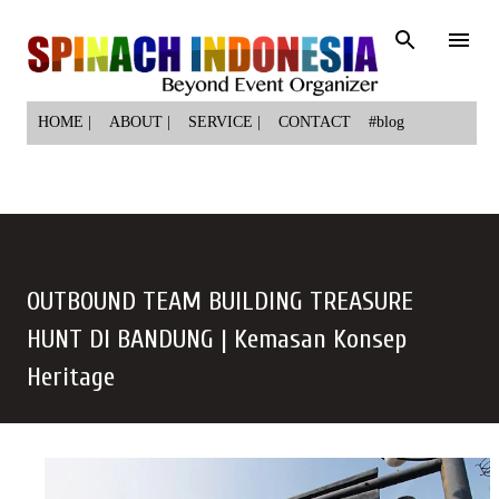
Langsung ke konten utama
HOME |
ABOUT |
SERVICE |
CONTACT
#blog
OUTBOUND TEAM BUILDING TREASURE
HUNT DI BANDUNG | Kemasan Konsep
Heritage