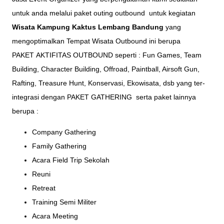
untuk anda melalui paket outing outbound untuk kegiatan
Wisata Kampung Kaktus Lembang Bandung
yang
mengoptimalkan Tempat
Wisata Outbound
ini berupa
PAKET
AKTIFITAS OUTBOUND
seperti :
Fun Games
,
Team
Building
,
Character Building
,
Offroad
,
Paintball
,
Airsoft Gun
,
Rafting
,
Treasure Hunt
,
Konservasi
,
Ekowisata
, dsb yang ter-
integrasi dengan
PAKET GATHERING
serta paket lainnya
berupa :
Company Gathering
Family Gathering
Acara Field Trip Sekolah
Reuni
Retreat
Training Semi Militer
Acara Meeting