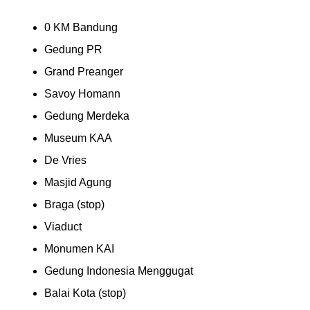
0 KM Bandung
Gedung PR
Grand Preanger
Savoy Homann
Gedung Merdeka
Museum KAA
De Vries
Masjid Agung
Braga (stop)
Viaduct
Monumen KAI
Gedung Indonesia Menggugat
Balai Kota (stop)