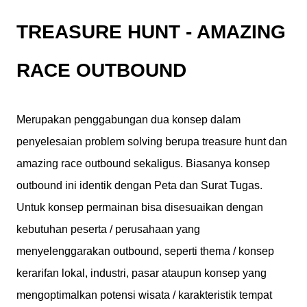
TREASURE HUNT - AMAZING
RACE OUTBOUND
Merupakan penggabungan dua konsep dalam
penyelesaian problem solving berupa treasure hunt dan
amazing race outbound sekaligus. Biasanya konsep
outbound ini identik dengan Peta dan Surat Tugas.
Untuk konsep permainan bisa disesuaikan dengan
kebutuhan peserta / perusahaan yang
menyelenggarakan outbound, seperti thema / konsep
kerarifan lokal, industri, pasar ataupun konsep yang
mengoptimalkan potensi wisata / karakteristik tempat