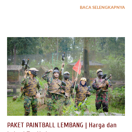
pariwisata tak kalah dengan tetangganya, yaitu Lembang dan
BACA SELENGKAPNYA
Bandung. Saat ini, kota Purwakarta memiliki daya tarik
tersendiri untuk para wisatawan. Bukan hanya kuliner sate
maranggi-nya saja , namun juga karena semakin banyak
destinasi wisata yang dapat diexplore sebagai tempat outing
outbound. Kalau Anda belum pernah ke Purwakarta, inilah
saatnya menikmati keindahan alam dan beragam wisata
edukasi yang cocok untuk anak-anak. Berikut ini kami sudah
kumpulkan tempat-tempat wisata outbound di Purwakarta yang
wajib kamu kunjungi selama di Purwakarta; dan dapat dikemas
berikut jasa Event Organizer (EO) dan penyedia outbound di
Purwakarta yang berpengalaman menangani kegiatan wisata
outing untuk Company Gatherin, Family Gathering atau Acara
Outbound ...
PAKET PAINTBALL LEMBANG | Harga dan