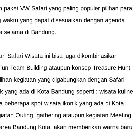
 paket VW Safari yang paling populer pilihan para
g waktu yang dapat disesuaikan dengan agenda
a selama di Bandung.
n Safari Wisata ini bisa juga dikombinasikan
un Team Building ataupun konsep Treasure Hunt
lihan kegiatan yang digabungkan dengan Safari
k yang ada di Kota Bandung seperti : wisata kuline
a beberapa spot wisata ikonik yang ada di Kota
atan Outing, gathering ataupun kegiatan Meeting
l area Bandung Kota; akan memberikan warna baru