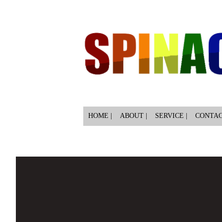
HOME |
ABOUT |
SERVICE |
CONTA