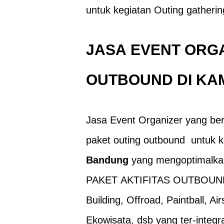
untuk kegiatan Outing gatheri
JASA
EVENT ORGA
OUTBOUND DI KA
Jasa Event Organizer
yang be
paket outing outbound untuk 
Bandung
yang mengoptimalk
PAKET
AKTIFITAS OUTBOUN
Building
,
Offroad
,
Paintball
,
Air
Ekowisata
, dsb yang ter-integ