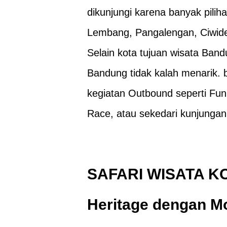
dikunjungi karena banyak pilih
Lembang, Pangalengan, Ciwide
Selain kota tujuan wisata Band
Bandung tidak kalah menarik. 
kegiatan Outbound seperti Fun
Race, atau sekedari kunjungan 
SAFARI WISATA K
Heritage dengan M