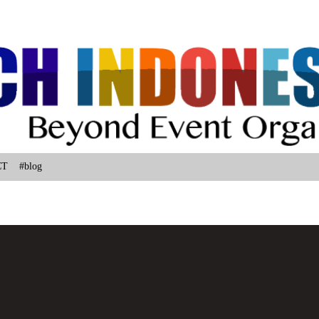
Langsung ke konten utama
CT
#blog