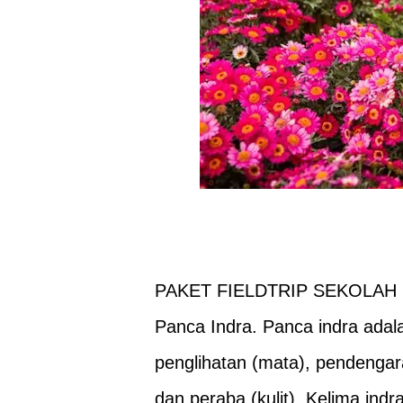
PAKET FIELDTRIP SEKOLAH 
Panca Indra
. Panca indra adala
penglihatan (mata), pendengara
dan peraba (kulit). Kelima ind