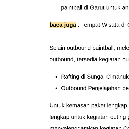
paintball di Garut untuk 
baca juga
:
Tempat Wisata di 
Selain outbound paintball, mele
outbound, tersedia kegiatan ou
Rafting di Sungai Cimanuk
Outbound Penjelajahan be
Untuk kemasan paket lengkap
lengkap untuk kegiatan outing 
menyelenggarakan kegiatan Co