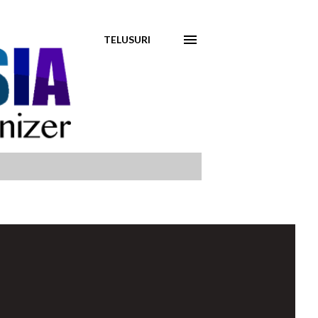
TELUSURI