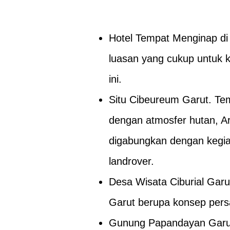
Hotel Tempat Menginap di
luasan yang cukup untuk k
ini.
Situ Cibeureum Garut. Tem
dengan atmosfer hutan, Ar
digabungkan dengan kegia
landrover.
Desa Wisata Ciburial Garu
Garut berupa konsep per
Gunung Papandayan Garut