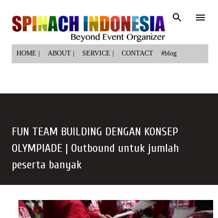
Langsung ke konten utama
HOME |
ABOUT |
SERVICE |
CONTACT
#blog
FUN TEAM BUILDING DENGAN KONSEP
OLYMPIADE | Outbound untuk jumlah
peserta banyak