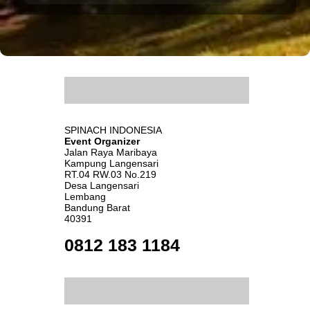
.
SPINACH INDONESIA
Event Organizer
Jalan Raya Maribaya
Kampung Langensari
RT.04 RW.03 No.219
Desa Langensari
Lembang
Bandung Barat
40391
0812 183 1184