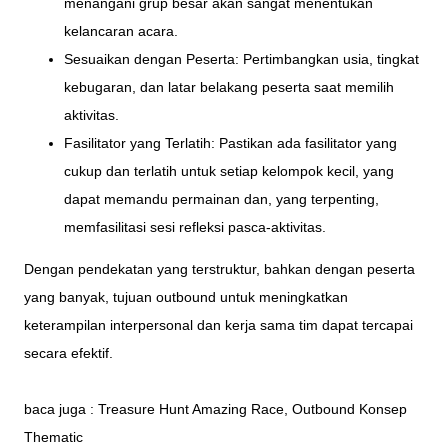
menangani grup besar akan sangat menentukan
kelancaran acara.
Sesuaikan dengan Peserta: Pertimbangkan usia, tingkat
kebugaran, dan latar belakang peserta saat memilih
aktivitas.
Fasilitator yang Terlatih: Pastikan ada fasilitator yang
cukup dan terlatih untuk setiap kelompok kecil, yang
dapat memandu permainan dan, yang terpenting,
memfasilitasi sesi refleksi pasca-aktivitas.
Dengan pendekatan yang terstruktur, bahkan dengan peserta
yang banyak, tujuan outbound untuk meningkatkan
keterampilan interpersonal dan kerja sama tim dapat tercapai
secara efektif.
baca juga :
Treasure Hunt Amazing Race, Outbound Konsep
Thematic