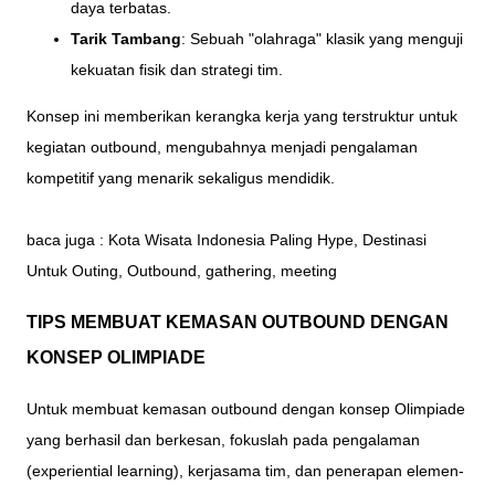
daya terbatas.
Tarik Tambang
: Sebuah "olahraga" klasik yang menguji
kekuatan fisik dan strategi tim.
Konsep ini memberikan kerangka kerja yang terstruktur untuk
kegiatan outbound, mengubahnya menjadi pengalaman
kompetitif yang menarik sekaligus mendidik.
baca juga :
Kota Wisata Indonesia Paling Hype, Destinasi
Untuk Outing, Outbound, gathering, meeting
TIPS MEMBUAT KEMASAN OUTBOUND DENGAN
KONSEP OLIMPIADE
Untuk membuat kemasan outbound dengan konsep Olimpiade
yang berhasil dan berkesan, fokuslah pada pengalaman
(experiential learning), kerjasama tim, dan penerapan elemen-