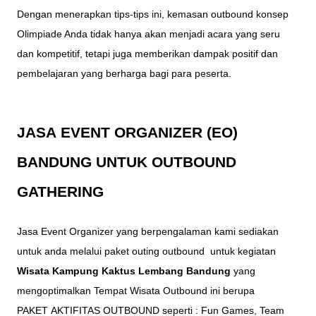
Dengan menerapkan tips-tips ini, kemasan outbound konsep
Olimpiade Anda tidak hanya akan menjadi acara yang seru
dan kompetitif, tetapi juga memberikan dampak positif dan
pembelajaran yang berharga bagi para peserta.
JASA
EVENT ORGANIZER (EO)
BANDUNG
UNTUK OUTBOUND
GATHERING
Jasa Event Organizer
yang berpengalaman kami sediakan
untuk anda melalui paket outing outbound untuk kegiatan
Wisata Kampung Kaktus Lembang Bandung
yang
mengoptimalkan Tempat
Wisata Outbound
ini berupa
PAKET
AKTIFITAS OUTBOUND
seperti :
Fun Games
,
Team