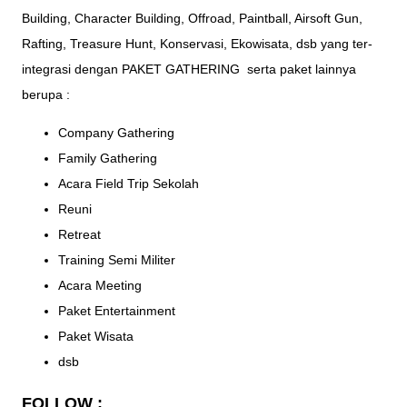
Building
,
Character Building
,
Offroad
,
Paintball
,
Airsoft Gun
,
Rafting
,
Treasure Hunt
,
Konservasi
,
Ekowisata
, dsb yang ter-
integrasi dengan
PAKET GATHERING
serta paket lainnya
berupa :
Company Gathering
Family Gathering
Acara Field Trip Sekolah
Reuni
Retreat
Training Semi Militer
Acara Meeting
Paket Entertainment
Paket Wisata
dsb
FOLLOW :