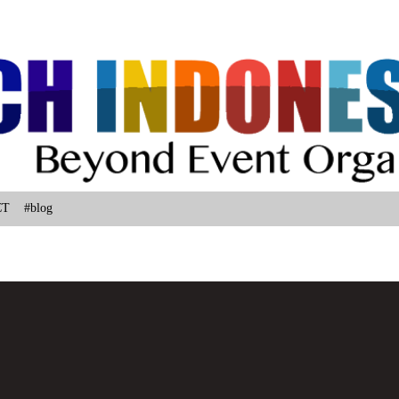
Langsung ke konten utama
CT
#blog