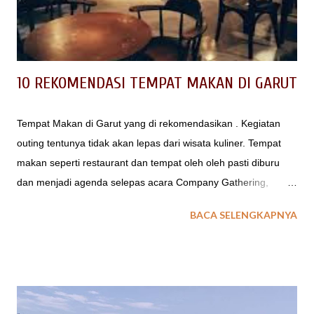
Taman Wisata Grafika Cikole Tempat Camping di Taman
Wisata Grafika Cikole ini direkomendasikan untuk anda yang
ingin mendapatka...
10 REKOMENDASI TEMPAT MAKAN DI GARUT
Tempat Makan di Garut yang di rekomendasikan . Kegiatan
outing tentunya tidak akan lepas dari wisata kuliner. Tempat
makan seperti restaurant dan tempat oleh oleh pasti diburu
dan menjadi agenda selepas acara Company Gathering,
Family Gathering atau Piknik Sekolah. Kira kita dimana saja
BACA SELENGKAPNYA
tempat makan berupa restaurant atau pondok makan di Garut
yang enak, yang murah dan nyaman saat berkumpul dengan
rekan kantor atau sekolah ? 10 REKOMENDASI TEMPAT
MAKAN DI GARUT Garut merupakan salah satu wilayah Jawa
Barat yang memiliki tempat wisata menarik. Wisata alamnya