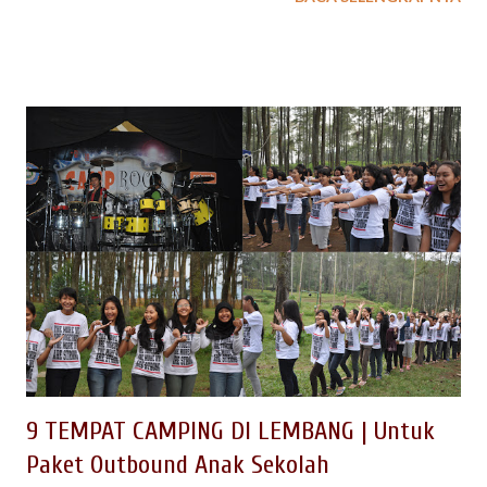
heran, kini banyak cafe, restaurant, resort di Lembang sampai
tempat wisata anak yang populer banyak bermunculan. Berikut
ini EO Spinach Indonesia mencoba merangkum destinasi yang
ada di Lembang, khususnya tempat wisata di Lembang yang
bagus untuk dikunjungi untuk kegiatan keluarga ataupun field
trip anak sekolah. 1. FLOATING MARKET Floating Market
Lembang merupakan kawasan wisata keluarga yang dibangun
dengan mengadopsi pasar apung yang ada di Banjarmasin
Kalimantan. Bayangan kita tentunya akan ada aktifitas pasar
yang dilakukan di atas perahu dengan menjual sayuran , buah
buah sampai ikan segar. Ternyata bayangan ini akan berubah
saat kita berkunjung langsung ke lokasi ini. Konsep Floating
Mark...
9 TEMPAT CAMPING DI LEMBANG | Untuk
Paket Outbound Anak Sekolah