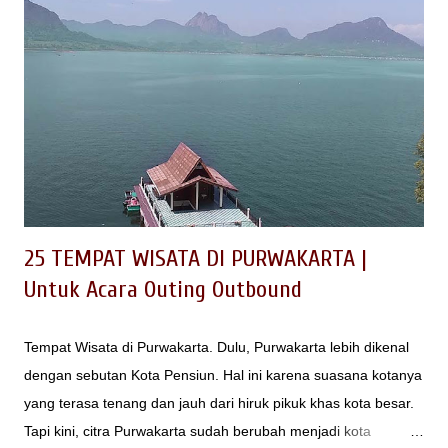
yang beragam juga sepadan dengan wisata kulinernya yang
tak kalah variatif. Makanan cita rasa khas Sunda yang segar
dan nikmat wajib Anda eksplorasi jika berkunjung ke Garut.
baca juga : Tempat Wisata di Garut Tak kalah menarik adalah
menu makanan yang bermacam-macam sehingga bisa
memuaskan selera kuliner Anda. Banyaknya kuliner dan
tempat makan di Garut mungkin membuat Anda kebingungan.
Berikut adalah 10 tempat makan ter...
25 TEMPAT WISATA DI PURWAKARTA |
Untuk Acara Outing Outbound
Tempat Wisata di Purwakarta. Dulu, Purwakarta lebih dikenal
dengan sebutan Kota Pensiun. Hal ini karena suasana kotanya
yang terasa tenang dan jauh dari hiruk pikuk khas kota besar.
Tapi kini, citra Purwakarta sudah berubah menjadi kota