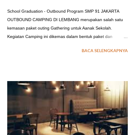
School Graduation - Outbound Program SMP 91 JAKARTA
OUTBOUND CAMPING DI LEMBANG merupakan salah satu
kemasan paket outing Gathering untuk Aanak Sekolah.
Kegiatan Camping ini dikemas dalam bentuk paket dan
aktifitas outing untuk : Program Libur Anak Sekolah Graduation
BACA SELENGKAPNYA
Party / Program Kelulusan Sekolah. Farewell Party / Program
Perpisahan Sekolah. baca juga : Paket Character Building
untuk Sekolah Field Trip Sekolah TEMPAT CAMPING ANAK
SEKOLAH DI LEMBANG Acara outing sekolah baik untuk
kegiatan outbound atau field trip ataupun kegiatan pelatihan
penerimaan siswa baru, opsi penginapan tenda menjadi salah
satu pilihan. Lalu dimanakan tempat outbound camping di
Lembang yang cocok untuk kegiatan anak sekolah? Berikut ini
EO Spinach Indonesia memberikan gambaran beberapa lokasi
atau tempat Camping yang ada di Lembang Bandung. 1.