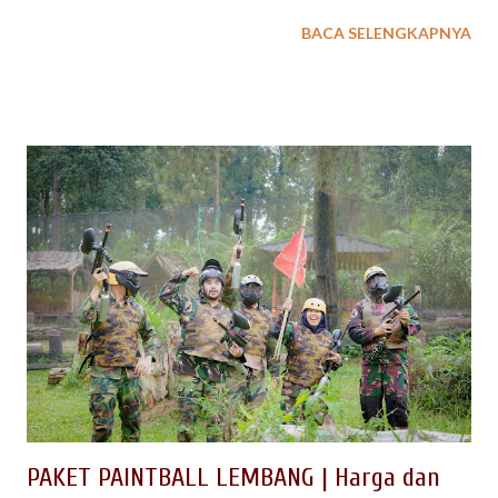
pariwisata tak kalah dengan tetangganya, yaitu Lembang dan
BACA SELENGKAPNYA
Bandung. Saat ini, kota Purwakarta memiliki daya tarik
tersendiri untuk para wisatawan. Bukan hanya kuliner sate
maranggi-nya saja , namun juga karena semakin banyak
destinasi wisata yang dapat diexplore sebagai tempat outing
outbound. Kalau Anda belum pernah ke Purwakarta, inilah
saatnya menikmati keindahan alam dan beragam wisata
edukasi yang cocok untuk anak-anak. Berikut ini kami sudah
kumpulkan tempat-tempat wisata outbound di Purwakarta yang
wajib kamu kunjungi selama di Purwakarta; dan dapat dikemas
berikut jasa Event Organizer (EO) dan penyedia outbound di
Purwakarta yang berpengalaman menangani kegiatan wisata
outing untuk Company Gatherin, Family Gathering atau Acara
Outbound ...
PAKET PAINTBALL LEMBANG | Harga dan