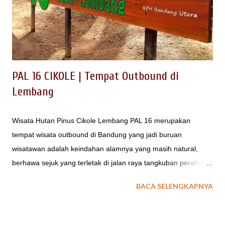
game merupakan salah satu kemasan outbound simulasi
perang yang dilaksanakan sebagai pengisi aktifitas outing
gathering. Selain sebagai media refreshing, jenis permainan
paintball ini dapat juga dikema...
PAL 16 CIKOLE | Tempat Outbound di
Lembang
Wisata Hutan Pinus Cikole Lembang PAL 16 merupakan
tempat wisata outbound di Bandung yang jadi buruan
wisatawan adalah keindahan alamnya yang masih natural,
berhawa sejuk yang terletak di jalan raya tangkuban perahu
lembang. LOKASI REST AREA JALUR TANGKUBAN PERAHU
BACA SELENGKAPNYA
Bagi wisatawan yang berkunjung ke Tangkuban Perahu dan
memerlukan tempat isitirah terdekat, tersedia Objek Wisata
Alam PAL 16 Cikole Lembang. Bisa jadi tempat wisata hutan