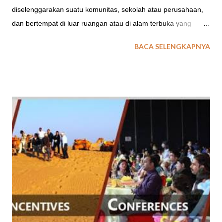
diselenggarakan suatu komunitas, sekolah atau perusahaan,
dan bertempat di luar ruangan atau di alam terbuka yang
bertujuan untuk mengubah watak atau karakter pesertanya
BACA SELENGKAPNYA
menjadi lebih baik atau positif. Ada beberapa jenis permainan
dalam bentuk aktifitas outbound di Garut, antara lain :
permainan strategi, brain games, fun games, ice breaking,
team buliding, dsb. Salah satu jenis aktifitas fun games
outbound yang dikemas berupa olah raga adalah rafting di
Cimanuk Garut. baca juga : Review Singkat Tentang
Outbound Rafting Bagi kamu pencinta olahraga ekstrim dan
penuh tantangan adrenalin, outbound rafting di Cimanuk Garut
merupakan pilihan tepat. Wisata olahraga air yang menantang
ini berlokasi di Garut, Jawa Barat. Wisata Arung Jeram Rafting
Sungai Cimanuk di Bayongbong Garut, Jawa Barat merupakan
salah satu tempat wisata outbound di Desa Buyongbong,
Kabupaten Ga...