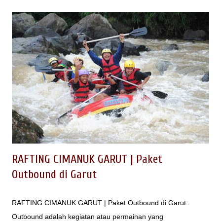
pinus Cikole Lembang | PAL 16 ini menambah
perbendaharaan lokasi outbound di Lembang dengan konsep
wisata Lembang Jungle Discovery selain : - Taman Wisata
Grafika Cikole Lembang - Orchid Forest Cikole Lembang -
Zona 235 Cikole Lembang - Cikole Jayagiri - Green Grass
Cikole - Bandung Tree Top Adventure Park Baca juga : 20
Tempat Outbound di Lembang Kegiatan apa saja yang dapat
dioptimalkan untuk Wisata Hutan Pinus Cikole Lembang pal 16
ini untuk melengkapi outbound Lembang? Apakah hanya
sekedar tempat trans...
RAFTING CIMANUK GARUT | Paket
Outbound di Garut
RAFTING CIMANUK GARUT | Paket Outbound di Garut .
Outbound adalah kegiatan atau permainan yang