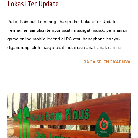
Lokasi Ter Update
Paket Paintball Lembang | harga dan Lokasi Ter Update.
Permainan simulasi tempur saat ini sangat marak, permainan
game online mobile legend di PC atau handphone banyak
digandrungi oleh masyarakat mulai usia anak-anak sampai
dewasa banyak yang mengenal permainan mobile legend ini.
BACA SELENGKAPNYA
Permainan sejenis adalah PUBG , FREE FIRE merupakan
aplikasi permainan game online yang banyak dikenal di dunia.
Methode permainan simulasi tempur ini dimainkan secara
beregu/berkelompok. permainan dengan muatan strategi ini
tetap memerlukan komunikasi antar pemain. Segala trik
permainan dioptimalkan agar menjadi pemenang. SIMULASI
PERANG DENGAN OUTBOUND Simulasi perang dalam
permainan aplikasi android atau komputer di atas, apakah bisa
sama saat berada di medan permainan dunia nyata ? Paintball